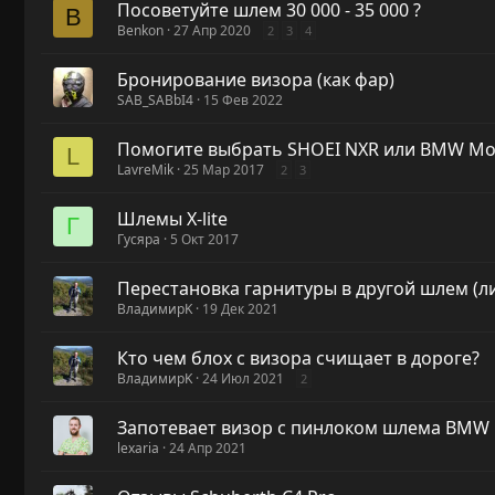
Посоветуйте шлем 30 000 - 35 000 ?
B
Benkon
27 Апр 2020
2
3
4
Бронирование визора (как фар)
SAB_SABbI4
15 Фев 2022
Помогите выбрать SHOEI NXR или BMW Mot
L
LavreMik
25 Мар 2017
2
3
Шлемы X-lite
Г
Гусяра
5 Окт 2017
Перестановка гарнитуры в другой шлем (л
ВладимирK
19 Дек 2021
Кто чем блох с визора счищает в дороге?
ВладимирK
24 Июл 2021
2
Запотевает визор с пинлоком шлема BMW
lexaria
24 Апр 2021