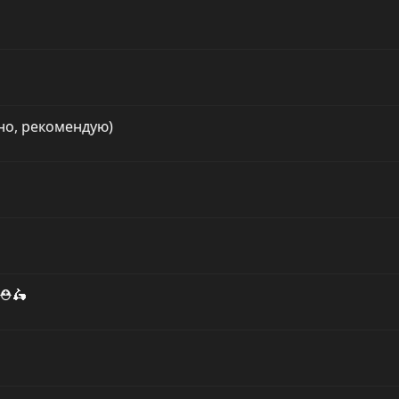
но, рекомендую)
 ⛑🛵