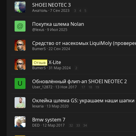
SHOEI NEOTEC 3
Анатоль
7 Сен 2023
3
4
5
Покупка шлема Nolan
@
@lexus
9 Июл 2025
Средство от насекомых LiquiMoly (провере
BumerS
22 Сен 2024
X-Lite
Отзыв
BumerS
31 Мар 2024
2
Обновлённый флип-ап SHOEI NEOTEC 2
U
User_12872
13 Ноя 2017
17
18
19
Оклейка шлема GS: украшаем наши шапки
lexaria
13 Мар 2020
Bmw system 7
DED
12 Мар 2017
32
33
34