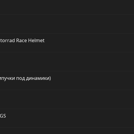
orrad Race Helmet
ипучки под динамики)
 GS