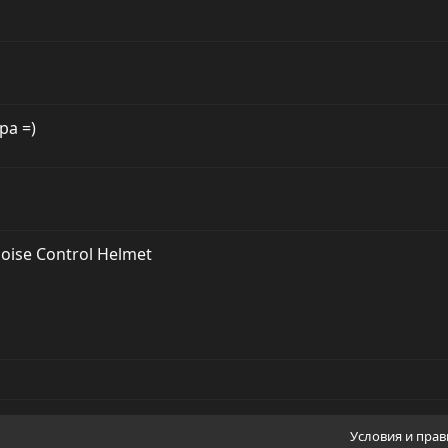
а =)
oise Control Helmet
Условия и пра