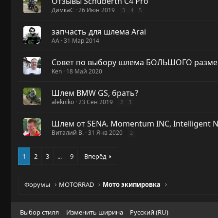
Отзывы Schuberth C4 Pro
ДимкаС
26 Июн 2019
3
4
5
запчасть для шлема Arai
AA
31 Мар 2014
Совет по выбору шлема БОЛЬШОГО размер
Ken
18 Май 2020
Шлем BMW GS, брать?
alekniko
23 Сен 2019
2
3
Шлем от SENA. Momentum INC, Intelligent N
Виталий В.
31 Янв 2020
2
1
2
3
...
9
Вперёд
Форумы
MOTORRAD
Мото экипировка
Выбор стиля
Изменить ширина
Русский (RU)