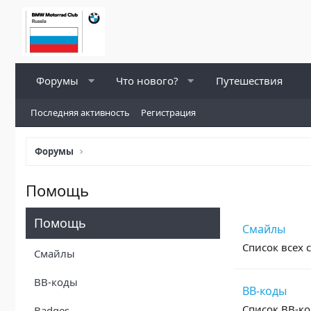
Форумы
Что нового?
Путешествия
Последняя активность
Регистрация
Форумы
Помощь
Помощь
Смайлы
Список всех 
Смайлы
BB-коды
BB-коды
Список BB-ко
Badges