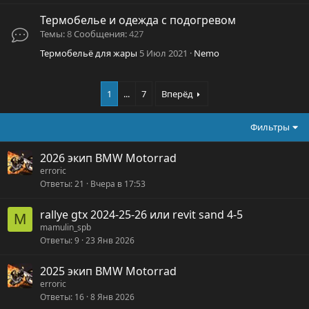
Термобелье и одежда с подогревом
Темы
8
Сообщения
427
Термобельё для жары
5 Июл 2021
Nemo
1
...
7
Вперёд
Фильтры
2026 экип BMW Motorrad
erroric
Ответы
21
Вчера в 17:53
rallye gtx 2024-25-26 или revit sand 4-5
M
mamulin_spb
Ответы
9
23 Янв 2026
2025 экип BMW Motorrad
erroric
Ответы
16
8 Янв 2026