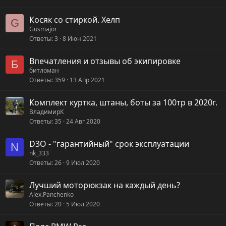
Косяк со стиркой. Хелп
G
Gusmajor
Ответы
3
8 Июн 2021
Впечатления и отзывы об экипировке
Б
битломан
Ответы
359
13 Апр 2021
Комплект куртка, штаны, боты за 100тр в 2020г.
ВладимирK
Ответы
35
24 Авг 2020
D3O - "гарантийный" срок эксплуатации
N
nk_333
Ответы
26
9 Июл 2020
Лучший моторюкзак на каждый день?
Alex.Panchenko
Ответы
20
5 Июл 2020