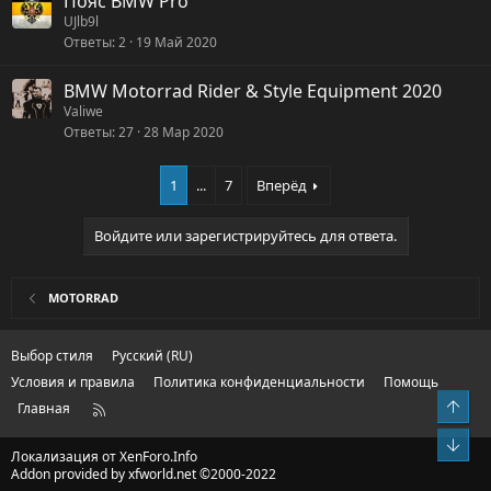
Пояс BMW Pro
UJlb9l
Ответы
2
19 Май 2020
BMW Motorrad Rider & Style Equipment 2020
Valiwe
Ответы
27
28 Мар 2020
1
...
7
Вперёд
Войдите или зарегистрируйтесь для ответа.
MOTORRAD
Выбор стиля
Русский (RU)
Условия и правила
Политика конфиденциальности
Помощь
Свер
Главная
R
S
Сниз
S
Локализация от
XenForo.Info
Addon provided by xfworld.net ©2000-2022