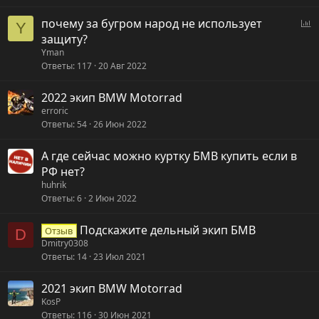
О
почему за бугром народ не использует
Y
п
защиту?
р
Yman
Ответы
117
20 Авг 2022
о
с
2022 экип BMW Motorrad
erroric
Ответы
54
26 Июн 2022
А где сейчас можно куртку БМВ купить если в
РФ нет?
huhrik
Ответы
6
2 Июн 2022
Подскажите дельный экип БМВ
Отзыв
D
Dmitry0308
Ответы
14
23 Июл 2021
2021 экип BMW Motorrad
KosP
Ответы
116
30 Июн 2021