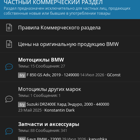
ЧАСТНЫЙ КОММЕРЧЕСКИЙ РАЗДЕЛ
Раздел предназначен исключительно для частных лиц, продающих
собственные новые или бывшие в употреблении товары
Правила Коммерческого раздела
Цены на оригинальную продукцию BMW
Мотоциклы BMW
Темы
15
Сообщения
27
F 850 GS Adv, 2019 - 1249000
14 Июл 2026
GConst
Б/у
Мотоциклы других марок
Темы
1
Сообщения
1
Suzuki DRZ400E Хард Эндуро, 2000 - 440000
Б/у
23 Май 2025
Konstantin Dark
Запчасти и аксессуары
Темы
88
Сообщения
341
Баул BMW - 22000
29 Июл 2026
kapushka
Б/у