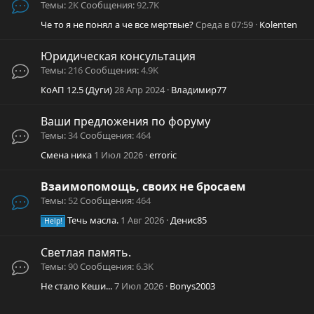
Темы
2K
Сообщения
92.7K
Че то я не понял а че все мертвые?
Среда в 07:59
Kolenten
Юридическая консультация
Темы
216
Сообщения
4.9K
КоАП 12.5 (Дуги)
28 Апр 2024
Владимир77
Ваши предложения по форуму
Темы
34
Сообщения
464
Смена ника
1 Июл 2026
erroric
Взаимопомощь, своих не бросаем
Темы
52
Сообщения
464
Течь масла.
1 Авг 2026
Денис85
Help!
Светлая память.
Темы
90
Сообщения
6.3K
Не стало Кеши...
7 Июл 2026
Bonys2003