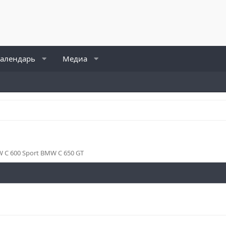
алендарь
Медиа
C 600 Sport BMW C 650 GT