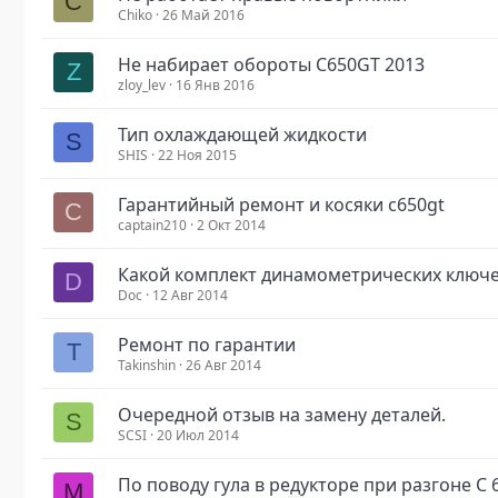
C
Chiko
26 Май 2016
Не набирает обороты C650GT 2013
Z
zloy_lev
16 Янв 2016
Тип охлаждающей жидкости
S
SHIS
22 Ноя 2015
Гарантийный ремонт и косяки с650gt
C
captain210
2 Окт 2014
Какой комплект динамометрических ключе
D
Doc
12 Авг 2014
Ремонт по гарантии
T
Takinshin
26 Авг 2014
Очередной отзыв на замену деталей.
S
SCSI
20 Июл 2014
По поводу гула в редукторе при разгоне C 
M