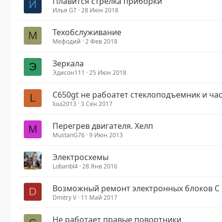
Плавится стрелка приборки
И
Илья GT
28 Июн 2018
Техобслуживание
М
Мефодий
2 Фев 2018
Зеркала
Э
Эдисон111
25 Июн 2018
С650gt не рабоатет стеклоподъемник и ча
L
luui2013
3 Сен 2017
Перегрев двигателя. Хелп
M
MustanG76
9 Июн 2013
Электросхемы
Lobanbl4
28 Янв 2016
Возможный ремонт электронных блоков C 
D
Dmitry V
11 Май 2017
Не работает правые повортники