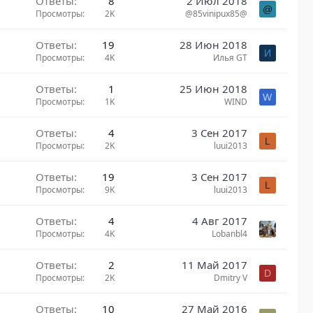
Ответы
8
2 Июл 2018
@
Просмотры
2K
@85vinipux85@
Ответы
19
28 Июн 2018
И
Просмотры
4K
Илья GT
Ответы
1
25 Июн 2018
W
Просмотры
1K
WIND
Ответы
4
3 Сен 2017
L
Просмотры
2K
luui2013
Ответы
19
3 Сен 2017
L
Просмотры
9K
luui2013
Ответы
4
4 Авг 2017
Просмотры
4K
Lobanbl4
Ответы
2
11 Май 2017
D
Просмотры
2K
Dmitry V
Ответы
10
27 Май 2016