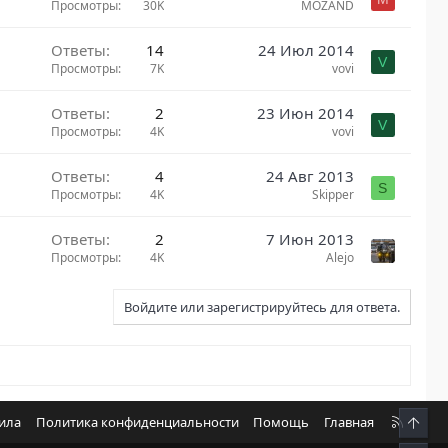
Просмотры
30K
MOZAND
Ответы
14
24 Июл 2014
V
Просмотры
7K
vovi
Ответы
2
23 Июн 2014
V
Просмотры
4K
vovi
Ответы
4
24 Авг 2013
S
Просмотры
4K
Skipper
Ответы
2
7 Июн 2013
Просмотры
4K
Alejo
Войдите или зарегистрируйтесь для ответа.
R
вила
Политика конфиденциальности
Помощь
Главная
Свер
S