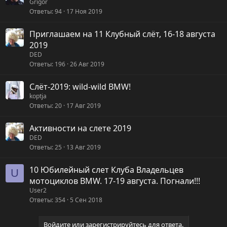
Grigor
т
Ответы
94
17 Ноя 2019
а
Приглашаем на 11 Клубный слёт, 16-18 августа
2019
DED
Ответы
196
26 Авг 2019
Слёт-2019: wild-wild BMW!
koptja
Ответы
20
17 Авг 2019
Активности на слете 2019
DED
Ответы
25
13 Авг 2019
10 Юбилейный слет Клуба Владельцев
U
мотоциклов BMW. 17-19 августа. Погнали!!!
User2
Ответы
354
5 Сен 2018
Войдите или зарегистрируйтесь для ответа.