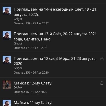
Приглашаем на 14-й ежегодный Слёт, 19 - 21
августа 2022г.
Grigor
Ответы
139
25 Авг 2022
Приглашаем на 13-й Слёт, 20-22 августа 2021
года, Селигер, Пено
Grigor
Ответы
173
6 Сен 2021
З
Приглашаем на 12 слёт! Мера. 21-23 августа
а
2020
к
Grigor
Ответы
356
26 Авг 2020
р
ы
З
Майки к 12-му Слёту!
т
а
DAFox
а
Ответы
16
19 Авг 2020
к
р
Майки к 11-му Слёту!
ы