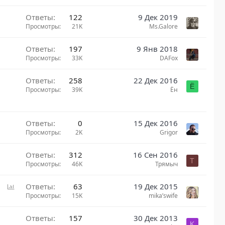
Ответы
122
9 Дек 2019
Просмотры
21K
Ms.Galore
Ответы
197
9 Янв 2018
Просмотры
33K
DAFox
Ответы
258
22 Дек 2016
Ё
Просмотры
39K
Ён
Ответы
0
15 Дек 2016
Просмотры
2K
Grigor
Ответы
312
16 Сен 2016
Т
Просмотры
46K
Трямыч
О
Ответы
63
19 Дек 2015
п
Просмотры
15K
mika’swife
р
о
Ответы
157
30 Дек 2013
K