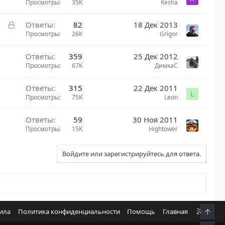
с
Просмотры
35K
Kesha
З
Ответы
82
18 Дек 2013
а
Просмотры
26K
Grigor
к
р
Ответы
359
25 Дек 2012
ы
Просмотры
67K
ДимкаС
т
а
Ответы
315
22 Дек 2011
L
Просмотры
75K
Leon
Ответы
59
30 Ноя 2011
Просмотры
15K
Hightower
Войдите или зарегистрируйтесь для ответа.
R
вила
Политика конфиденциальности
Помощь
Главная
Свер
S