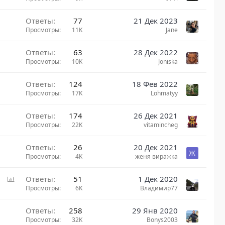
Ответы
77
21 Дек 2023
Просмотры
11K
Jane
Ответы
63
28 Дек 2022
Просмотры
10K
Joniska
Ответы
124
18 Фев 2022
Просмотры
17K
Lohmatyy
Ответы
174
26 Дек 2021
Просмотры
22K
vitamincheg
Ответы
26
20 Дек 2021
Ж
Просмотры
4K
женя виражка
О
Ответы
51
1 Дек 2020
п
Просмотры
6K
Владимир77
р
о
Ответы
258
29 Янв 2020
с
Просмотры
32K
Bonys2003