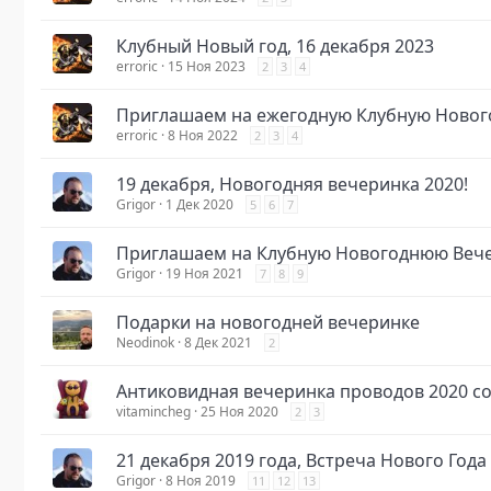
Клубный Новый год, 16 декабря 2023
erroric
15 Ноя 2023
2
3
4
Приглашаем на ежегодную Клубную Нового
erroric
8 Ноя 2022
2
3
4
19 декабря, Новогодняя вечеринка 2020!
Grigor
1 Дек 2020
5
6
7
Приглашаем на Клубную Новогоднюю Вечер
Grigor
19 Ноя 2021
7
8
9
Подарки на новогодней вечеринке
Neodinok
8 Дек 2021
2
Антиковидная вечеринка проводов 2020 со
vitamincheg
25 Ноя 2020
2
3
21 декабря 2019 года, Встреча Нового Года 2
Grigor
8 Ноя 2019
11
12
13