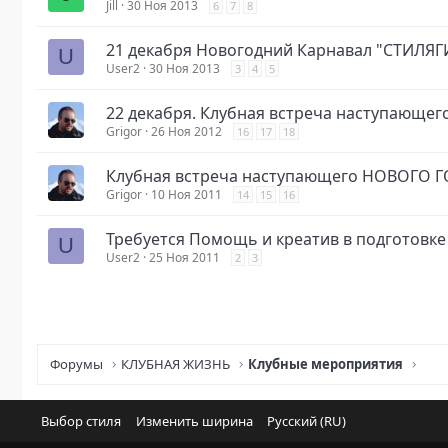
Jill
30 Ноя 2013
6
7
8
21 декабря Новогодний Карнавал "СТИЛЯГ
U
User2
30 Ноя 2013
3
4
5
22 декабря. Клубная встреча наступающег
Grigor
26 Ноя 2012
16
17
18
Клубная встреча наступающего НОВОГО ГО
Grigor
10 Ноя 2011
14
15
16
Требуется Помощь и креатив в подготовк
U
User2
25 Ноя 2011
2
3
Форумы
КЛУБНАЯ ЖИЗНЬ
Клубные мероприятия
Выбор стиля
Изменить ширина
Русский (RU)