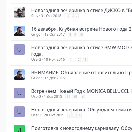
Новогодняя вечеринка в стиле ДИСКО в "Б
Smv
31 Окт 2018
5
6
7
16 декабря, Клубная встреча Нового года 2
Grigor
19 Окт 2017
8
9
10
Новогодняя вечеринка в стиле BMW MOTOR
U
года.
User2
18 Ноя 2016
11
12
13
ВНИМАНИЕ! Объявление относительно Пра
Grigor
15 Дек 2016
Встречаем Новый Год с MONICA BELLUCCI.
U
User2
1 Дек 2015
14
15
16
Новогодняя вечеринка. Обсуждаем темати
U
User2
28 Окт 2015
2
3
4
Подготовка к новогоднему карнавалу. Обс
J