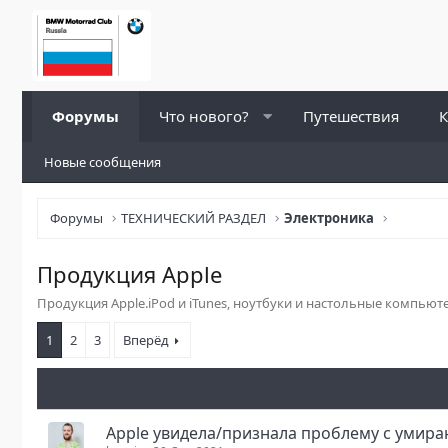
Форумы
Что нового?
Путешествия
К
Новые сообщения
Форумы
ТЕХНИЧЕСКИЙ РАЗДЕЛ
Электроника
Продукция Apple
Продукция Apple.iPod и iTunes, ноутбуки и настольные компью
1
2
3
Вперёд
Apple увидела/признала проблему с умира