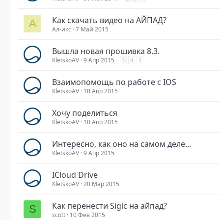
Как скачать видео на АЙПАД?
А
Ал-икс
7 Май 2015
Вышла новая прошивка 8.3.
KletskoAV
9 Апр 2015
3
4
5
Взаимопомощь по работе с IOS
KletskoAV
10 Апр 2015
Хочу поделиться
KletskoAV
10 Апр 2015
Интересно, как оно на самом деле...
KletskoAV
9 Апр 2015
ICloud Drive
KletskoAV
20 Мар 2015
Как перенести Sigic на айпад?
S
scott
10 Фев 2015