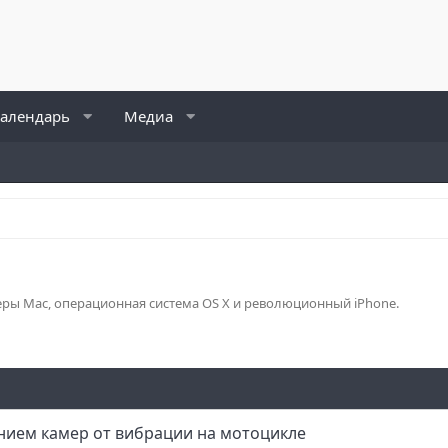
алендарь
Медиа
теры Mac, операционная система OS X и революционный iPhone.
нием камер от вибрации на мотоцикле