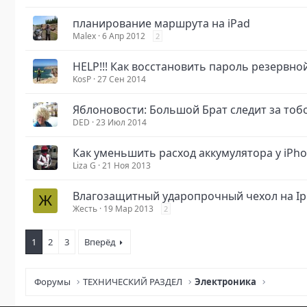
планирование маршрута на iPad
Malex
6 Апр 2012
2
HELP!!! Как восстановить пароль резервно
KosP
27 Сен 2014
Яблоновости: Большой Брат следит за тобо
DED
23 Июл 2014
Как уменьшить расход аккумулятора у iPhon
Liza G
21 Ноя 2013
Влагозащитный ударопрочный чехол на Ip
Ж
Жесть
19 Мар 2013
2
1
2
3
Вперёд
Форумы
ТЕХНИЧЕСКИЙ РАЗДЕЛ
Электроника