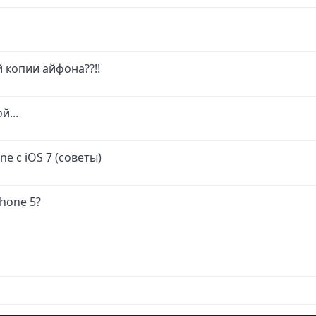
й копии айфона??!!
й...
e с iOS 7 (советы)
hone 5?