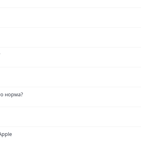
?
то норма?
Apple