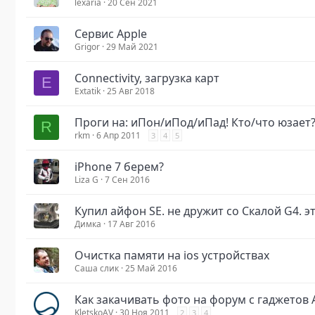
lexaria
20 Сен 2021
Сервис Apple
Grigor
29 Май 2021
Connectivity, загрузка карт
E
Extatik
25 Авг 2018
Проги на: иПон/иПод/иПад! Кто/что юзает
R
rkm
6 Апр 2011
3
4
5
iPhone 7 берем?
Liza G
7 Сен 2016
Купил айфон SE. не дружит со Скалой G4. э
Димка
17 Авг 2016
Очистка памяти на ios устройствах
Саша слик
25 Май 2016
Как закачивать фото на форум с гаджетов 
KletskoAV
30 Ноя 2011
2
3
4