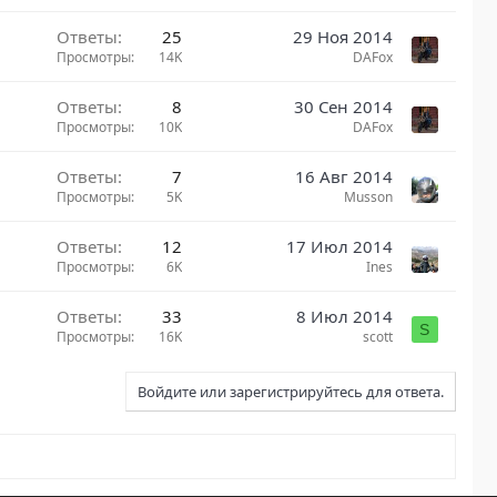
Ответы
25
29 Ноя 2014
Просмотры
14K
DAFox
Ответы
8
30 Сен 2014
Просмотры
10K
DAFox
Ответы
7
16 Авг 2014
Просмотры
5K
Musson
Ответы
12
17 Июл 2014
Просмотры
6K
Ines
Ответы
33
8 Июл 2014
S
Просмотры
16K
scott
Войдите или зарегистрируйтесь для ответа.