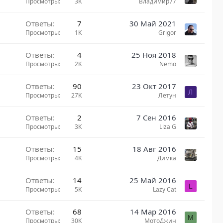
Просмотры
3K
Владимир77
Ответы
7
30 Май 2021
Просмотры
1K
Grigor
Ответы
4
25 Ноя 2018
Просмотры
2K
Nemo
Ответы
90
23 Окт 2017
Л
Просмотры
27K
Летун
Ответы
2
7 Сен 2016
Просмотры
3K
Liza G
Ответы
15
18 Авг 2016
Просмотры
4K
Димка
Ответы
14
25 Май 2016
L
Просмотры
5K
Lazy Сat
Ответы
68
14 Мар 2016
М
Просмотры
30K
МотоДжин