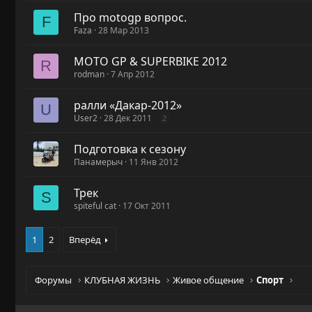
Про motogp вопрос.
F
Faza
28 Мар 2013
MOTO GP & SUPERBIKE 2012
R
rodman
7 Апр 2012
ралли «Дакар-2012»
U
User2
28 Дек 2011
2
Подготовка к сезону
Панамерыч
11 Янв 2012
Трек
S
spiteful cat
17 Окт 2011
1
2
Вперёд
Форумы
КЛУБНАЯ ЖИЗНЬ
Живое общение
Спорт