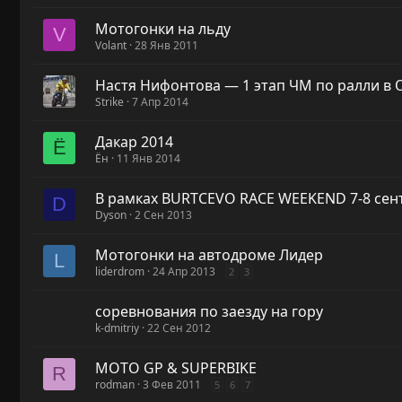
Мотогонки на льду
V
Volant
28 Янв 2011
Настя Нифонтова — 1 этап ЧМ по ралли в 
Strike
7 Апр 2014
Дакар 2014
Ё
Ён
11 Янв 2014
В рамках BURTCEVO RACE WEEKEND 7-8 сен
D
Dyson
2 Сен 2013
Мотогонки на автодроме Лидер
L
liderdrom
24 Апр 2013
2
3
соревнования по заезду на гору
k-dmitriy
22 Сен 2012
MOTO GP & SUPERBIKE
R
rodman
3 Фев 2011
5
6
7