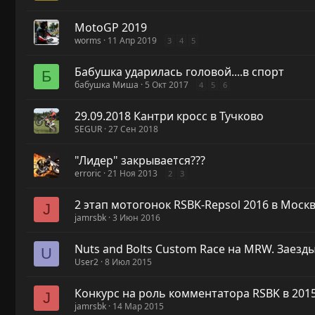
MotoGP 2019
worms
11 Апр 2019
3
4
5
Бабушка ударилась головой....в спорт
Б
бабушка Миша
5 Окт 2017
4
5
6
29.09.2018 Кантри кросс в Тучково
SEGUR
27 Сен 2018
"Лидер" закрывается???
erroric
21 Ноя 2013
2
3
2 этап мотогонок RSBK-Repsol 2016 в Моск
J
jamrsbk
3 Июн 2016
Nuts and Bolts Custom Race на MRW. Заезды
U
User2
8 Июл 2015
Конкурс на роль комментатора RSBK в 2015
J
jamrsbk
14 Мар 2015