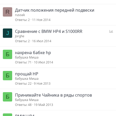
Датчик положения передней подвески
R
rusoak
Ответы
2
11 Ноя 2014
О
Сравнение с BMW HP4 и S1000RR
J
п
Jorghe
Ответы
2
16 Июл 2014
р
о
нахрена бабке hp
с
Б
бабушка Миша
Ответы
71
10 Июл 2014
прощай HP
Б
бабушка Миша
Ответы
22
9 Ноя 2013
Принимайте Чайника в ряды спортов
Б
бабушка Миша
Ответы
48
19 Май 2013