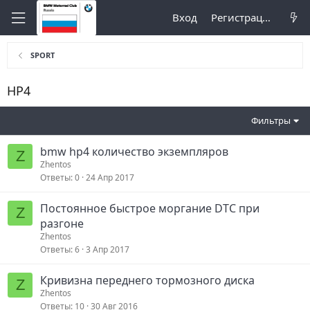
Вход
Регистрация
SPORT
HP4
Фильтры
bmw hp4 количество экземпляров
Z
Zhentos
Ответы
0
24 Апр 2017
Постоянное быстрое моргание DTC при
Z
разгоне
Zhentos
Ответы
6
3 Апр 2017
Кривизна переднего тормозного диска
Z
Zhentos
Ответы
10
30 Авг 2016