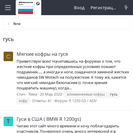
Вход
Регистрация
Теги
гусь
Мягкие кофры на гуся
С
Приветствую всех! Начитавшись на форумах о том, что
жесткие кофры при определенных условиях ломают
подрамник..... а иногда и ноги, озадачился заменой жестких
чемоданов SW Motech на полужесткие. К тому же, кажется
что мягкий чемодан безопаснее (с точки зрения
поцарапать машину), когда...
Стич
Тема
20 Мар 2020
алюминиевые кофры
гусь
Ответы: 41
Форум:
R 1250 GS / ADV
кофр
Гуси в США ( BMW R 1200gs)
T
Читаю этот сайт много времени и хочу поблагодарить
участников. Почерпнул очень много интересной и в