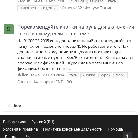
Sergun
Тема
1 Апр 2016
r1200gs
sargent
гусь
Ответы: 32
Форум:
Тюнинг
подогрев
сиденья
Порекомендуйте кнопки на руль для включения
S
света и схему, если кто в теме.
На R1200GS 2005 есть дополнительный светодиодный свет
на дугах, он подключен через Ж. Не работает в итоге. Так
достался мне. Я хочу починить. Думаю поставить две
кнопки на левый пульт: - Вкл/Выкл допсвета. Кнопка на два
положения с фиксацией. - Курок для моргания им. Без
фиксации. Соответственно...
skiller
Тема
23 Сен 2014
гусь
кнопка
курок
фары
Ответы: 14
Форум:
ENDURO
Теги
Выбор стиля
Русский (RU)
Условия и правила
Политика конфиденциальности
Помощь
Свер
Главная
R