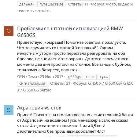
Ответы: 11
Форум:
Фото, видео и
дальняк
путешествие
текстовые отчёты
Проблемы со штатной сигнализацией BMW
G
G650GS
Приветствую, комрады! Помогите советом, пожалуйста.
Что-то случилось со штатной "сигналкой". Одним
ненастным утром просто перестала реагировать на оба
брелока, не снимает мот с охраны. До этого злосчастного
момента два дня простоял на стоянке. Все танцы с бубном,
типа замена батареек, попыток...
GYN
Тема
23 Июн 2017
g650gs
глюк
гусь
Ответы: 21
Форум:
G 450 X / G 650 GS/ G 650
сигнализация
X / G 650 GS Sertão
Акрапович vs сток
S
Привет! Скажите, на сколько реально легче стоковой банка
от Акрапович на водяном Гусе, менеджер в салоне сказал,
что на 4 кг, в катологе написано 1 или 0,5 кг. И
действительно без прошивки добовляет 4лс?