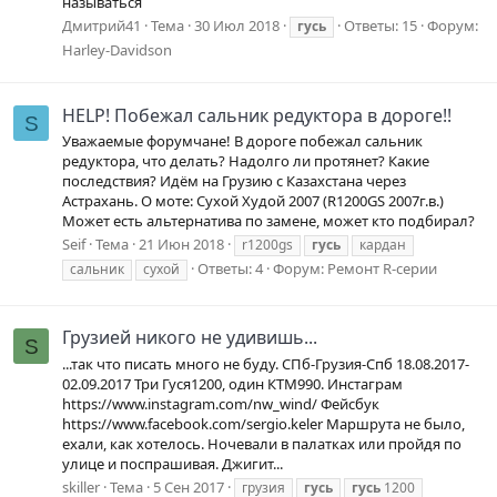
называться
Дмитрий41
Тема
30 Июл 2018
Ответы: 15
Форум:
гусь
Harley-Davidson
HELP! Побежал сальник редуктора в дороге!!
S
Уважаемые форумчане! В дороге побежал сальник
редуктора, что делать? Надолго ли протянет? Какие
последствия? Идём на Грузию с Казахстана через
Астрахань. О моте: Сухой Худой 2007 (R1200GS 2007г.в.)
Может есть альтернатива по замене, может кто подбирал?
Seif
Тема
21 Июн 2018
r1200gs
гусь
кардан
Ответы: 4
Форум:
Ремонт R-серии
сальник
сухой
Грузией никого не удивишь...
S
...так что писать много не буду. СПб-Грузия-Спб 18.08.2017-
02.09.2017 Три Гуся1200, один КТМ990. Инстаграм
https://www.instagram.com/nw_wind/ Фейсбук
https://www.facebook.com/sergio.keler Маршрута не было,
ехали, как хотелось. Ночевали в палатках или пройдя по
улице и поспрашивая. Джигит...
skiller
Тема
5 Сен 2017
грузия
гусь
гусь
1200