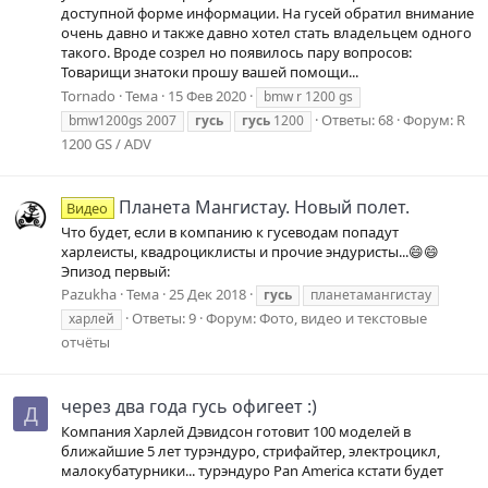
доступной форме информации. На гусей обратил внимание
очень давно и также давно хотел стать владельцем одного
такого. Вроде созрел но появилось пару вопросов:
Товарищи знатоки прошу вашей помощи...
Tornado
Тема
15 Фев 2020
bmw r 1200 gs
Ответы: 68
Форум:
R
bmw1200gs 2007
гусь
гусь
1200
1200 GS / ADV
Планета Мангистау. Новый полет.
Видео
Что будет, если в компанию к гусеводам попадут
харлеисты, квадроциклисты и прочие эндуристы...😄😄
Эпизод первый:
Pazukha
Тема
25 Дек 2018
гусь
планетамангистау
Ответы: 9
Форум:
Фото, видео и текстовые
харлей
отчёты
через два года гусь офигеет :)
Д
Компания Харлей Дэвидсон готовит 100 моделей в
ближайшие 5 лет турэндуро, стрифайтер, электроцикл,
малокубатурники... турэндуро Pan America кстати будет