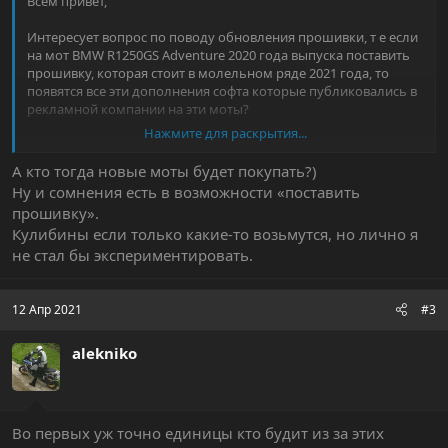
Всем привет,
Интересует вопрос по поводу обновления прошивки, т е если
на мот BMW R1250GS Adventure 2020 года выпуска поставить
прошивку, которая стоит в молельном ряде 2021 года, то
появятся все эти дополнения софта которые публиковались в
рекламной компании на эти моты?
Нажмите для раскрытия...
К примеру:
3 режима движения (
ECO
, Rain и Road)
А кто тогда новые моты будет покупать?)
регулировка тормозящего момента двигателя MSR
Ну и сомнения есть в возможности «поставить
прошивку».
и т. п.
Кулибины если только какие-то возьмутся, но лично я
не стал бы экспериментировать.
12 Апр 2021
#3
alekniko
Во первых уж точно единицы кто будит из за этих