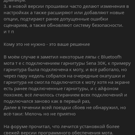
3. в новой версии прошивки часто делают изменения в
настройках а также расширяют или добавляют новые
опции, подтирают ранее допущенные ошибки
сценариев, а также обновляют систему безопасности.
и т п
Кому это не нужно - это ваше решение
В моём случае я заметил некоторые ляпы с Bluetoofh
мота т е с подключением гарнитуры Sena 30K, к примеру
гарнитура была подключена к моту, и всё работало, но
через пару недель собрался на очередные окатушки и
гарнитура не смогла подключится к моту хотя на экране
есть ранее подключенные гарнитуры, и с айфоном
похожее, всё лечилось стиранием всех подключений и
подключался заново как в первый раз,
Далее в течении всей поездки сбоев не обнаружил, но
всё-таки: Мелочь но не приятно
На форуме прочитал, что лечится установкой более
свежей версии программного обеспечения мота.