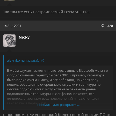
Так там же есть настраиваемый DYNAMIC PRO
14 Апр 2021
#20
Nicky
alekniko написал(а):
В моём случае я заметил некоторые ляпы с Bluetoofh мота т е
с подключением гарнитуры Sena 30K, к примеру гарнитура
была подключена к моту, и всё работало, но через пару
недель собрался на очередные окатушки и гарнитура не
смогла подключится к моту хотя на экране есть ранее
подключенные гарнитуры, и с айфоном похожее, всё
лечилось стиранием всех подключений и подключался
заново как в первый раз,
Нажмите для раскрытия...
Далее в течении всей поездки сбоев не обнаружил, но всё-
таки: Мелочь но не приятно
в прошлом году установкой более свежей версии ПО не