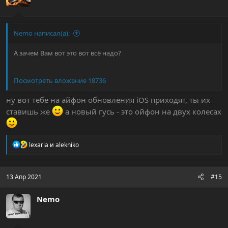
Nemo написал(а):
А зачем Вам вот это вот всё надо?
Посмотреть вложение 18736
ну вот тебе на айфон обновления iOS приходят, ты их
ставишь же
а новый гусь - это ойфон на двух колесах
Р
lexaria
и
alekniko
е
а
к
ц
13 Апр 2021
#15
и
и
Nemo
: