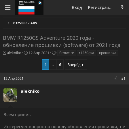
Вход
Регистрация
R 1250 GS / ADV
BMW R1250GS Adventure 2020 года -
обновление прошивки (software) от 2021 года
А
Д
Т
alekniko
12 Апр 2021
firmware
r1250gsa
прошивка
в
а
е
т
т
г
1
...
6
Вперёд
о
а
и
р
н
т
а
12 Апр 2021
#1
е
ч
м
а
alekniko
ы
л
а
Всем привет,
Интересует вопрос по поводу обновления прошивки, т е