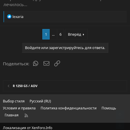
лечилось...
На форуме прочитал, что лечится установкой более свежей
версии программного обеспечения мота.
Р
lexaria
е
а
к
1
...
6
Вперёд
ц
и
и
Войдите или зарегистрируйтесь для ответа.
:
WhatsApp
Электронная почта
Ссылка
Поделиться:
R 1250 GS / ADV
Выбор стиля
Русский (RU)
Условия и правила
Политика конфиденциальности
Помощь
Главная
R
S
S
Локализация от
XenForo.Info