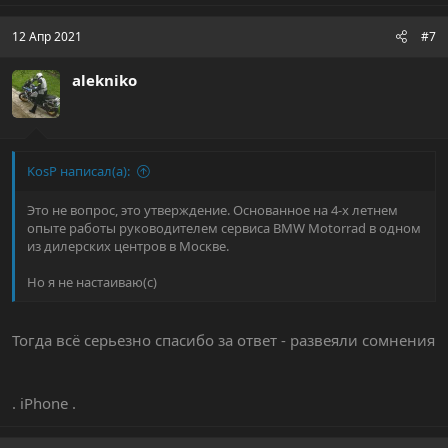
а
к
ц
12 Апр 2021
#7
и
и
alekniko
:
KosP написал(а):
Это не вопрос, это утверждение. Основанное на 4-х летнем
опыте работы руководителем сервиса BMW Motorrad в одном
из дилерских центров в Москве.
Но я не настаиваю(с)
Тогда всё серьезно спасибо за ответ - развеяли сомнения
. iPhone .