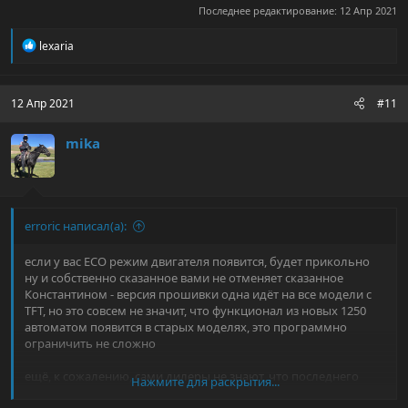
Последнее редактирование:
12 Апр 2021
Р
lexaria
е
а
к
ц
12 Апр 2021
#11
и
и
mika
:
erroric написал(а):
если у вас ECO режим двигателя появится, будет прикольно
ну и собственно сказанное вами не отменяет сказанное
Константином - версия прошивки одна идёт на все модели с
TFT, но это совсем не значит, что функционал из новых 1250
автоматом появится в старых моделях, это программно
ограничить не сложно
ещё, к сожалению, сами дилеры не знают, что последнего
Нажмите для раскрытия...
появляется в новых прошивках, BMW не публикует changelog,