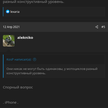
разный конструктивный уровень.
Р
lexaria
е
а
к
ц
12 Апр 2021
#5
и
и
alekniko
:
KosP написал(а):
Они никак не могут быть одинаковы, у мотоциклов разный
конструктивный уровень.
Спорный вопрос
. iPhone .