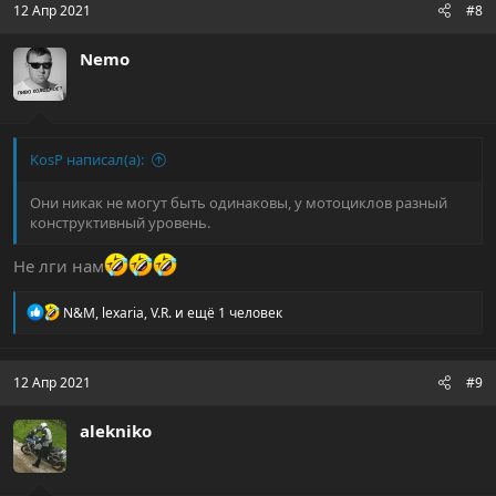
12 Апр 2021
#8
Nemo
KosP написал(а):
Они никак не могут быть одинаковы, у мотоциклов разный
конструктивный уровень.
Не лги нам
Р
N&M
,
lexaria
,
V.R.
и ещё 1 человек
е
а
к
ц
12 Апр 2021
#9
и
и
alekniko
: