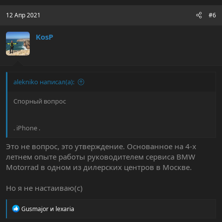
12 Апр 2021
#6
KosP
alekniko написал(а):
Спорный вопрос
. iPhone .
Это не вопрос, это утверждение. Основанное на 4-х
летнем опыте работы руководителем сервиса BMW
Motorrad в одном из дилерских центров в Москве.
Но я не настаиваю(с)
Р
Gusmajor
и
lexaria
е