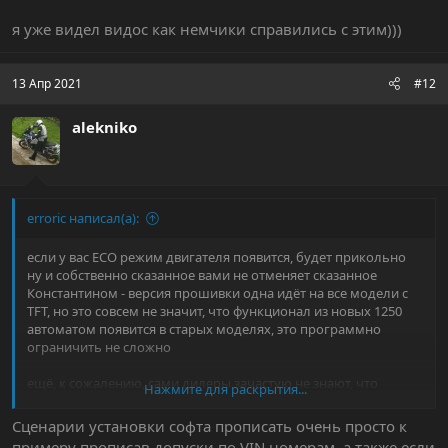
основной подход у дилеров - "работает - не трогай (не
обновляй)"
я уже видел видос как немчики справились с этим)))
и ещё сама процедура прошивки занимает часа 2-3, потому-
что код прошивки каждый запрашивается напрямую с
13 Апр 2021
#12
серверов BMW для конкретного мотоцикла
alekniko
на европейских форумах с трудом раскопал какую-то
обрывочную информацию, что версия прошивки 022_007_020
решает проблемы задних комбинированных стоп-сигналов
erroric написал(а):
если у вас ECO режим двигателя появится, будет прикольно
ну и собственно сказанное вами не отменяет сказанное
Константином - версия прошивки одна идёт на все модели с
TFT, но это совсем не значит, что функционал из новых 1250
автоматом появится в старых моделях, это программно
ограничить не сложно
ещё, к сожалению, сами дилеры зачастую не знают, что
Нажмите для раскрытия...
появляется в новых прошивках, BMW не публикует changelog,
основной подход у дилеров - "работает - не трогай (не
Сценарии установки софта прописать очень просто к
обновляй)"
примеру прописав допуски по VIN номерам, а также если