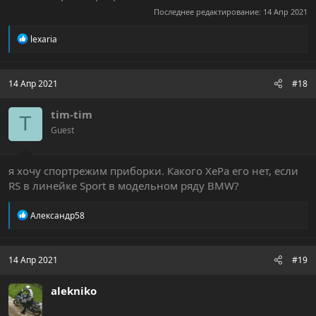
Последнее редактирование:
14 Апр 2021
Р
lexaria
е
а
к
ц
14 Апр 2021
#18
и
и
tim-tim
:
T
Guest
я хочу спортрежим приборки. Какого ХеРа его нет, если
RS в линейке Sport в модельном ряду BMW?
Р
Александр58
е
а
к
ц
14 Апр 2021
#19
и
и
alekniko
: