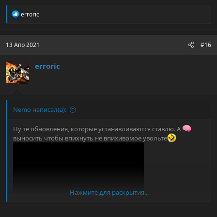
Р
erroric
е
а
к
ц
13 Апр 2021
#16
и
и
erroric
:
Nemo написал(а):
Ну те обновления, которые устанавливаются ставлю. А
выносить чтобы впихнуть не впихивомое увольте
Нажмите для раскрытия...