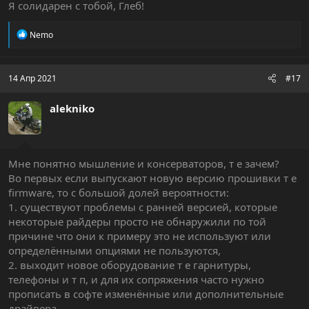
Я солидарен с тобой, Глеб!
П.С. Но я не настаиваю (с)
Р
Nemo
е
а
к
ц
14 Апр 2021
#17
и
и
alekniko
:
Мне понятно мышление и консерваторов, т е зачем?
Во первых если выпускают новую версию прошивки т е
firmware, то с большой долей вероятности:
1. существуют проблемы с ранней версией, которые
некоторые райдеры просто не обнаружили по той
причине что они к примеру это не используют или
определёнными опциями не пользуются,
2. выходит новое оборудование т е гарнитуры,
телефоны и т п, и для их сопряжения часто нужно
прописать в софте изменённые или дополнительные
драйвера.