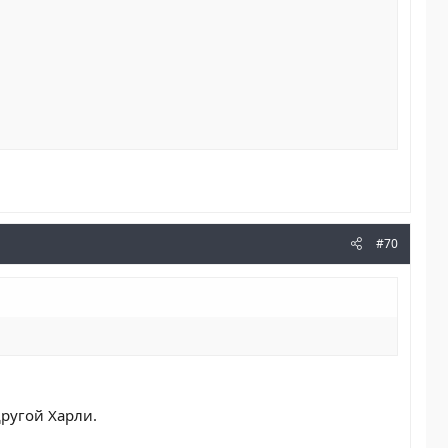
#70
другой Харли.