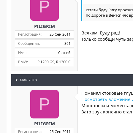
P
а
кстати буду Ригу проезжа
по дороге в Вентспилс вр
PILIGRIM
Велкам! Буду рад!
Регистрация
25 Сен 2011
Только сообщи чуть зар
Сообщения
361
Имя
Сергей
BMW
R 1200 GS
R 1200 C
31 Май 2018
Поменял стоковые глу
P
Посмотреть вложение 
Мощности и момента д
Зато звук конечно стал
PILIGRIM
Регистрация
25 Сен 2011