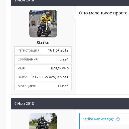
9 Июн 2018
Оно маленькое просто.
Strike
Регистрация
16 Ноя 2012
Сообщения
3,224
Имя
Владимир
BMW
R 1250 GS Adv
R nineT
Мотоцикл
Ducati
9 Июн 2018
Strike написал(а):