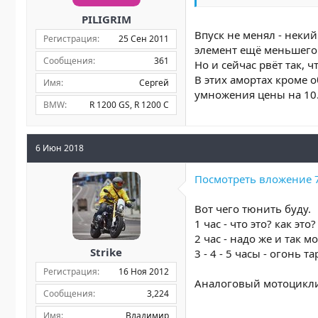
PILIGRIM
Впуск не менял - некий
Регистрация
25 Сен 2011
элемент ещё меньшего
Сообщения
361
Но и сейчас рвёт так, 
В этих амортах кроме 
Имя
Сергей
умножения цены на 10
BMW
R 1200 GS
R 1200 C
6 Июн 2018
Посмотреть вложение 
Вот чего тюнить буду.
1 час - что это? как это
2 час - надо же и так м
Strike
3 - 4 - 5 часы - огонь т
Регистрация
16 Ноя 2012
Аналоговый мотоцикли
Сообщения
3,224
Имя
Владимир