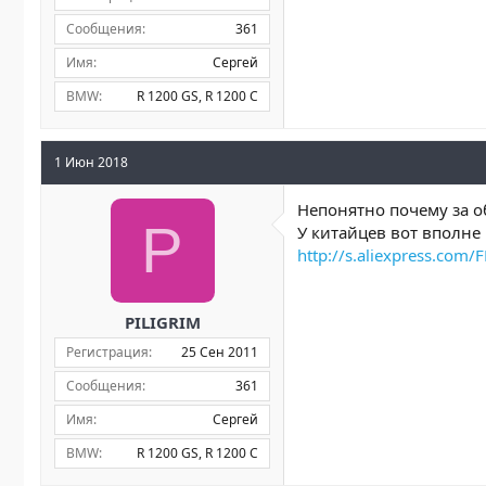
Сообщения
361
Имя
Сергей
BMW
R 1200 GS
R 1200 C
1 Июн 2018
Непонятно почему за о
P
У китайцев вот вполне
http://s.aliexpress.com/
PILIGRIM
Регистрация
25 Сен 2011
Сообщения
361
Имя
Сергей
BMW
R 1200 GS
R 1200 C