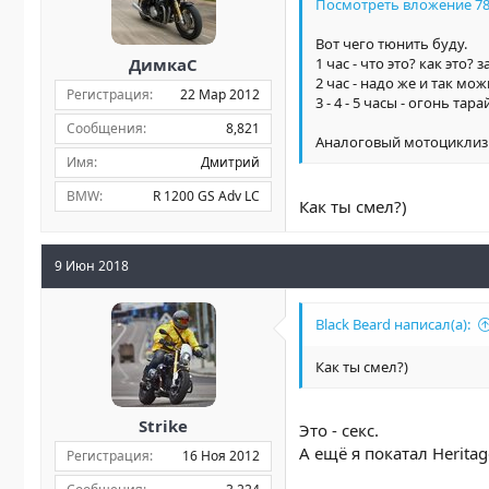
Посмотреть вложение 7
Вот чего тюнить буду.
ДимкаС
1 час - что это? как это? 
2 час - надо же и так мо
Регистрация
22 Мар 2012
3 - 4 - 5 часы - огонь тара
Сообщения
8,821
Аналоговый мотоциклиз
Имя
Дмитрий
BMW
R 1200 GS Adv LC
Как ты смел?)
9 Июн 2018
Black Beard написал(а):
Как ты смел?)
Strike
Это - секс.
А ещё я покатал Herita
Регистрация
16 Ноя 2012