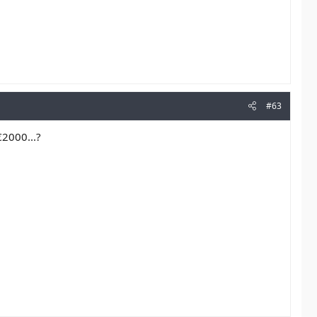
#63
2000...?