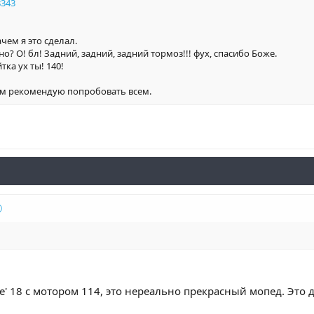
8343
зачем я это сделал.
жно? О! бл! Задний, задний, задний тормоз!!! фух, спасибо Боже.
йтка ух ты! 140!
м рекомендую попробовать всем.
ge' 18 с мотором 114, это нереально прекрасный мопед. Это 