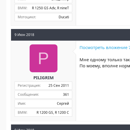
BMW
R 1250 GS Adv
R nineT
Мотоцикл
Ducati
9 Июн 2018
Посмотреть вложение 
P
Мне одному только так
По моему, вполне норм
PILIGRIM
Регистрация
25 Сен 2011
Сообщения
361
Имя
Сергей
BMW
R 1200 GS
R 1200 C