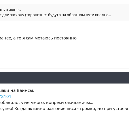
ть в июне...
ядли заскочу (торопиться буду) а на обратном пути вполне...
анее, а то я сам мотаюсь постоянно
шаки на Вайнсы.
78101
обавилось не много, вопреки ожиданиям...
 супер! Когда активно разгоняешься - громко, но при устоя