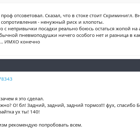
 проф отсоветовал. Сказал, что в стоке стоит Скриминигл. 
 сопротивления - ненужный риск и хлопоты.
что с непривычки посадки реально боюсь остаться жопой на 
обычной пневмоподушки ничего особого нет и разница в как
... ИМХО конечно
78343
? зачем я это сделал.
ожно? О! бл! Задний, задний, задний тормоз!!! фух, спасибо 
арайтка ух ты! 140!
зм рекомендую попробовать всем.