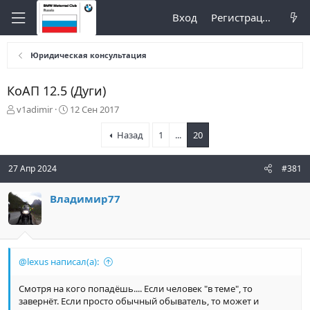
Вход
Регистрация
Юридическая консультация
КоАП 12.5 (Дуги)
А
Д
v1adimir
12 Сен 2017
в
а
т
т
Назад
1
...
20
о
а
р
н
27 Апр 2024
#381
т
а
е
ч
м
а
Владимир77
ы
л
а
@lexus написал(а):
Смотря на кого попадёшь.... Если человек "в теме", то
завернёт. Если просто обычный обыватель, то может и