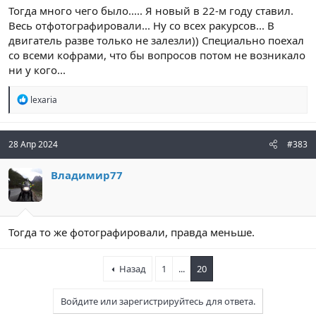
Тогда много чего было..... Я новый в 22-м году ставил.
Весь отфотографировали... Ну со всех ракурсов... В
двигатель разве только не залезли)) Специально поехал
со всеми кофрами, что бы вопросов потом не возникало
ни у кого...
Р
lexaria
е
а
к
ц
28 Апр 2024
#383
и
и
Владимир77
:
Тогда то же фотографировали, правда меньше.
Назад
1
...
20
Войдите или зарегистрируйтесь для ответа.