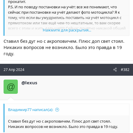
прокатит.
P.S. И по поводу постановки на учёт: все же понимают, что
сейчас при постановке на учёт делают фото мотоцикла? Я к
тому, что если вы умудрились поставить на учёт мотоцикл с
прямотоком или там ещё чем-то нештатным, то вам скорее
всего с этим и жить дальше)))) Сейчас понятно никакой общей
Нажмите для раскрытия...
базы нет, но что-то мне подсказывает, что она скоро будет и
всё информация(включая фото), будет храниться в
Ставил без дуг но с акроповичем. Плюс доп свет стоял.
электронном виде в единой базе и сопровождать
Никаких вопросов не возникло. Было это правда в 19
транспортное средство в период всей его эксплуатации....
году.
27 Апр 2024
#382
@lexus
@
Владимир77 написал(а):
Ставил без дуг но с акроповичем. Плюс доп свет стоял.
Никаких вопросов не возникло. Было это правда в 19 году.