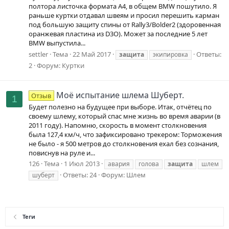
полтора листочка формата A4, в общем BMW пошутило. Я
раньше куртки отдавал швеям и просил перешить карман
под большую защиту спины от Rally3/Bolder2 (здоровенная
оранжевая пластина из D3O). Может за последние 5 лет
BMW выпустила...
settler
Тема
22 Май 2017
Ответы:
защита
экипировка
2
Форум:
Куртки
Моё испытание шлема Шуберт.
Отзыв
1
Будет полезно на будущее при выборе. Итак, отчётец по
своему шлему, который спас мне жизнь во время аварии (в
2011 году). Напомню, скорость в момент столкновения
была 127,4 км/ч, что зафиксировано трекером: Торможения
не было - я 500 метров до столкновения ехал без сознания,
повиснув на руле и...
126
Тема
1 Июл 2013
авария
голова
защита
шлем
Ответы: 24
Форум:
Шлем
шуберт
Теги