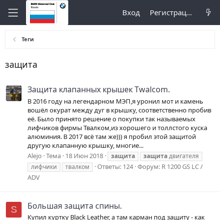
Вход
Регистрация
Теги
защита
Защита клапанных крышек Twalcom.
В 2016 году на легендарном МЭП,я уронил мот и камень
вошёл окурат между дуг в крышку, соответственно пробив
её. Было принято решение о покупки так называемых
лифчиков фирмы Твалком,из хорошего и толлстого куска
алюминия. В 2017 всё там же))) я пробил этой защитой
другую клапанную крышку, многие...
Alejo
Тема
18 Июн 2018
защита
защита
двигателя
Ответы: 124
Форум:
R 1200 GS LC /
лифчики
твалком
ADV
Большая защита спины.
S
Купил куртку Black Leather, а там карман под защиту - как