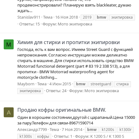
продемонстрировали? Планирую взять blackleater, думаю
ждать...
Stanislav911
Тема
16 Ноя 2018
2019
bmw
экипировка
Ответы: 15
Форум:
Мото экипировка
Химия для стирки и пропитки экипировки
M
Господа, есть к вам вопрос. Имеем Street Guard с функцией
непромокания. Согласно инструкции можем деликатно
стирать в машине. Для стирки использовать средство BMW
Motorrad functional detergent (part # 83 19 2 338 513), а для
пропитки - BMW Motorrad waterproofing agent for
motorcycle clothing...
Mayborn
Тема
4 Июн 2015
bmw
streetguard
стирка
Ответы: 24
Форум:
Мото экипировка
экипировка
Продаю кофры оригинальные BMW.
А
Один в хорошем состоянии,другой с царапаный.Цена 15000
за пару.Телефон для связи-89671590714
Александр7799
Тема
7 Ноя 2014
bmw
k1200s
k1300r
Ответы: 1
Форум:
K 1200 S / K 1300 S
k1300s
кофры