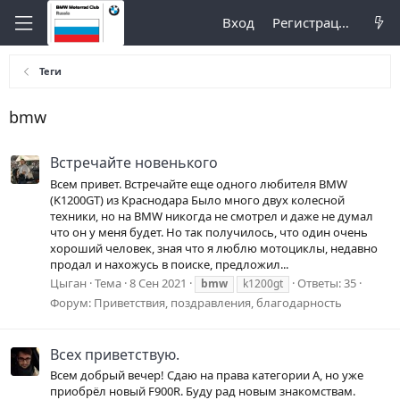
Вход
Регистрация
Теги
bmw
Встречайте новенького
Всем привет. Встречайте еще одного любителя BMW
(K1200GT) из Краснодара Было много двух колесной
техники, но на BMW никогда не смотрел и даже не думал
что он у меня будет. Но так получилось, что один очень
хороший человек, зная что я люблю мотоциклы, недавно
продал и нахожусь в поиске, предложил...
Цыган
Тема
8 Сен 2021
Ответы: 35
bmw
k1200gt
Форум:
Приветствия, поздравления, благодарность
Всех приветствую.
Всем добрый вечер! Сдаю на права категории А, но уже
приобрёл новый F900R. Буду рад новым знакомствам.