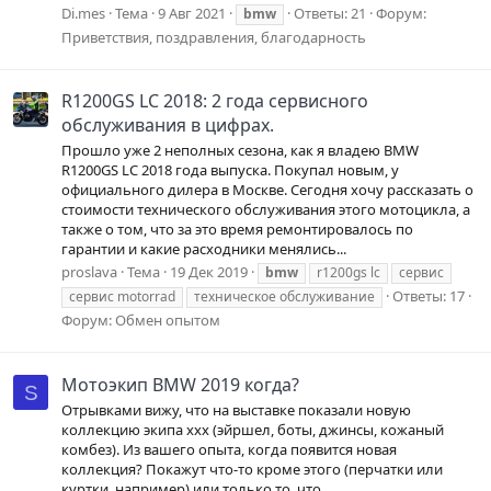
Di.mes
Тема
9 Авг 2021
Ответы: 21
Форум:
bmw
Приветствия, поздравления, благодарность
R1200GS LC 2018: 2 года сервисного
обслуживания в цифрах.
Прошло уже 2 неполных сезона, как я владею BMW
R1200GS LC 2018 года выпуска. Покупал новым, у
официального дилера в Москве. Сегодня хочу рассказать о
стоимости технического обслуживания этого мотоцикла, а
также о том, что за это время ремонтировалось по
гарантии и какие расходники менялись...
proslava
Тема
19 Дек 2019
bmw
r1200gs lc
сервис
Ответы: 17
сервис motorrad
техническое обслуживание
Форум:
Обмен опытом
Мотоэкип BMW 2019 когда?
S
Отрывками вижу, что на выставке показали новую
коллекцию экипа ххх (эйршел, боты, джинсы, кожаный
комбез). Из вашего опыта, когда появится новая
коллекция? Покажут что-то кроме этого (перчатки или
куртки, например) или только то, что