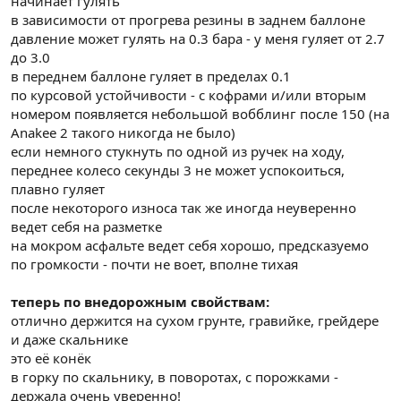
начинает гулять
в зависимости от прогрева резины в заднем баллоне
давление может гулять на 0.3 бара - у меня гуляет от 2.7
до 3.0
в переднем баллоне гуляет в пределах 0.1
по курсовой устойчивости - с кофрами и/или вторым
номером появляется небольшой вобблинг после 150 (на
Anakee 2 такого никогда не было)
если немного стукнуть по одной из ручек на ходу,
переднее колесо секунды 3 не может успокоиться,
плавно гуляет
после некоторого износа так же иногда неуверенно
ведет себя на разметке
на мокром асфальте ведет себя хорошо, предсказуемо
по громкости - почти не воет, вполне тихая
теперь по внедорожным свойствам:
отлично держится на сухом грунте, гравийке, грейдере
и даже скальнике
это её конёк
в горку по скальнику, в поворотах, с порожками -
держала очень уверенно!