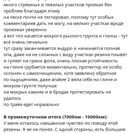
много стрёмных и тяжелых участков проехал без
проблем благодаря этому
на песке почти не тестировал, поэтому тут особых
комментариев дать не могу, на мелких участках вроде
проезжал уверенно
а вот что касается мокрого рыхлого грунта и глины - тут
всё очень печально
тут сразу заканчивается эндуро и начинается полная
опа, даже на не сложных с виду участках резина плывёт
и гуляет на грани фола, очень плохая устойчивость
на глине срубается моментально, протектор не особо
склонен к самоочищению, хотя заявлено обратное
по ощущениям, даже anakee 2 вела себя на глине и
мокром грунте получше
на мокрых камнях и в бродах протестировать не
удалось
по траве едет нормально
В промежуточном итоге (7000км - 10000км):
У меня осталось смешанное чувство по поводу этой
резины. Я её не понял. С одной стороны, есть большие