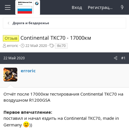
Вход
Регистрация
Дорога и бездорожье
Continental TKC70 - 17000км
Отзыв
А
Д
Т
erroric
22 Май 2020
tkc70
в
а
е
т
т
г
22 Май 2020
#1
о
а
и
р
н
erroric
т
а
е
ч
м
а
ы
л
а
Отчёт после 17000км тестирования Continental TKC70 на
воздушном R1200GSA
Первое впечатление:
поставил и начал ездить на Continental ТКС70, made in
Germany
))