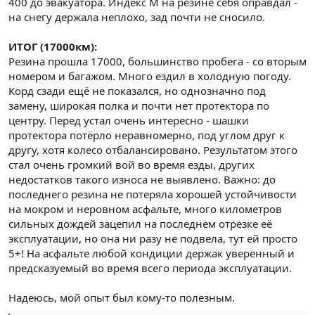
400 до эвакуатора. Индекс М на резине себя оправдал -
на снегу держала неплохо, зад почти не сносило.
ИТОГ (17000км):
Резина прошла 17000, большинство пробега - со вторым
номером и багажом. Много ездил в холодную погоду.
Корд сзади ещё не показался, но однозначно под
замену, широкая полка и почти нет протектора по
центру. Перед устал очень интересно - шашки
протектора потёрло неравномерно, под углом друг к
другу, хотя колесо отбалансировано. Результатом этого
стал очень громкий вой во время езды, других
недостатков такого износа не выявлено. Важно: до
последнего резина не потеряла хорошей устойчивости
на мокром и неровном асфальте, много километров
сильных дождей зацепил на последнем отрезке её
эксплуатации, но она ни разу не подвела, тут ей просто
5+! На асфальте любой кондиции держак уверенный и
предсказуемый во время всего периода эксплуатации.
Надеюсь, мой опыт был кому-то полезным.