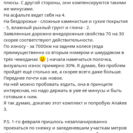
плюсы. С другой стороны, они компенсируются такими
же минусами.
На асфальте ведет себя на 4.
На бездорожье - сложные каменистые и сухие покрытия
- 5, влажный рыхлый грунт и глина - 2.
Заявленные дорожно-внедорожные свойства 70 на 30
скорее соответствуют действительности.
По износу - за 7000км на заднем колесе (езда
преимущественно со вторым номером и шмурдяком в
трёх чемоданах
) начала намечаться полочка,
визуально износ примерно 30%. Я думаю, без проблем
пройдёт ещё столько же, а скорее всего даже больше.
Переднее почти как новое.
На ней можно пробовать ездить, она в принципе
интересная, но надо держать в уме её минусы и быть
готовым к ним.
Я так думаю, докатаю этот комплект и попробую Anakee
3.
P.S. 1-го февраля пришлось незапланированно
проехаться по снежку и заледеневшим участкам метров