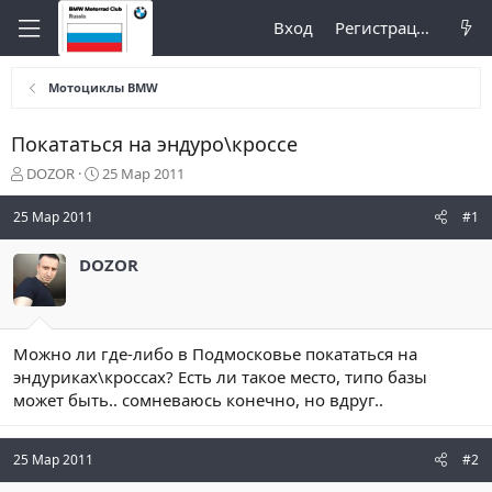
Вход
Регистрация
Мотоциклы BMW
Покататься на эндуро\кроссе
А
Д
DOZOR
25 Мар 2011
в
а
т
т
25 Мар 2011
#1
о
а
р
н
DOZOR
т
а
е
ч
м
а
ы
л
а
Можно ли где-либо в Подмосковье покататься на
эндуриках\кроссах? Есть ли такое место, типо базы
может быть.. сомневаюсь конечно, но вдруг..
25 Мар 2011
#2