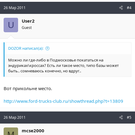
26 Мар 2011
#4
User2
U
Guest
DOZOR написал(а):
Можно ли где-либо в Подмосковье покататься на
эндуриках\кроссах? Есть ли такое место, типо базы может
быть.. сомневаюсь конечно, но вдруг..
Вот прикольне место.
http://www.ford-trucks-club.ru/showthread.php?t=13809
26 Мар 2011
#5
mcse2000
M