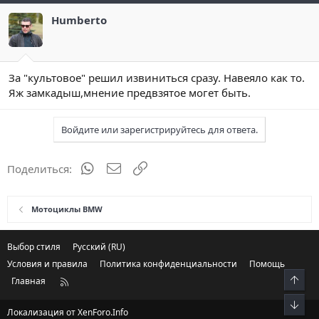
Humberto
За "культовое" решил извиниться сразу. Навеяло как то.
Яж замкадыш,мнение предвзятое могет быть.
Войдите или зарегистрируйтесь для ответа.
WhatsApp
Электронная почта
Ссылка
Поделиться:
Мотоциклы BMW
Выбор стиля
Русский (RU)
Условия и правила
Политика конфиденциальности
Помощь
Свер
Главная
R
S
Сниз
S
Локализация от
XenForo.Info