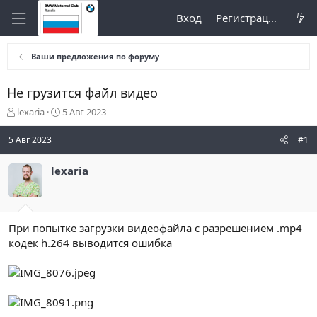
Вход
Регистрация
Ваши предложения по форуму
Не грузится файл видео
А
Д
lexaria
5 Авг 2023
в
а
т
т
5 Авг 2023
#1
о
а
р
н
lexaria
т
а
е
ч
м
а
ы
л
а
При попытке загрузки видеофайла с разрешением .mp4
кодек h.264 выводится ошибка