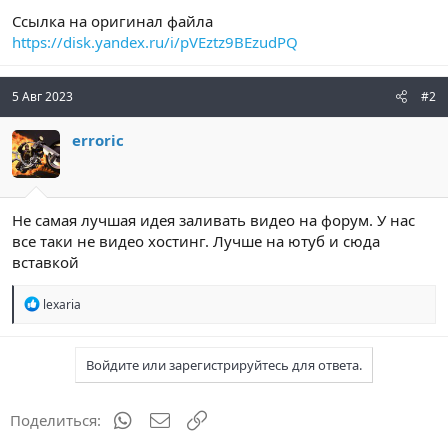
Ссылка на оригинал файла
https://disk.yandex.ru/i/pVEztz9BEzudPQ
5 Авг 2023
#2
erroric
Не самая лучшая идея заливать видео на форум. У нас
все таки не видео хостинг. Лучше на ютуб и сюда
вставкой
Р
lexaria
е
а
к
Войдите или зарегистрируйтесь для ответа.
ц
и
и
:
WhatsApp
Электронная почта
Ссылка
Поделиться: