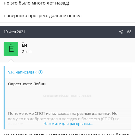
но это было много лет назад)
наверняка прогресс дальше пошел
19 Фев 2021
#8
Ён
Ё
Guest
V.R. написал(а):
Окрестности Лобни
Сообщения объединены:
19 Фев 2021
По теме тоже СПОТ использовал на разные дальняки. Но
кому-то по доброте отдал в поездку и более его (СПОТ) не
Нажмите для раскрытия...
видел)))
Вообще эта оранжевая коробочка не напрягает, плюс еще и в
Ненадежные споты. У твоего ноги выросли и он убежал.