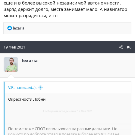
еще и в более высокой независимой автономности.
Заряд держит долго, места занимает мало. А навигатор
может разрядиться, и тп
Р
lexaria
е
а
к
ц
19 Фев 2021
#6
и
и
lexaria
:
V.R. написал(а):
Окрестности Лобни
Сообщения объединены:
19 Фев 2021
По теме тоже СПОТ использовал на разные дальняки. Но
кому-то по доброте отдал в поездку и более его (СПОТ) не