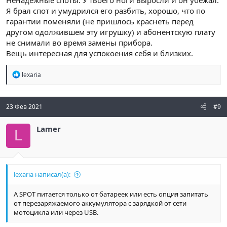
более высокой независимой автономности. Заряд держит
долго, места занимает мало. А навигатор может разрядиться,
Я брал спот и умудрился его разбить, хорошо, что по
и тп
гарантии поменяли (не пришлось краснеть перед
другом одолжившем эту игрушку) и абонентскую плату
не снимали во время замены прибора.
Вещь интересная для успокоения себя и близких.
Р
lexaria
е
а
к
ц
23 Фев 2021
#9
и
и
Lamer
:
L
lexaria написал(а):
А SPOT питается только от батареек или есть опция запитать
от перезаряжаемого аккумулятора с зарядкой от сети
мотоцикла или через USB.