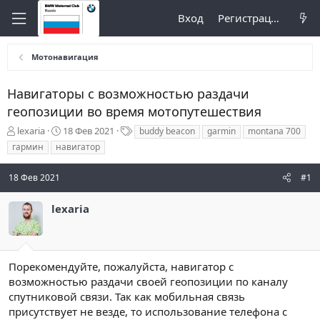
Вход
Регистрация
Мотонавигация
Навигаторы с возможностью раздачи
геопозиции во время мотопутешествия
А
Д
Т
lexaria
18 Фев 2021
buddy beacon
garmin
montana 700
в
а
е
гармин
навигатор
т
т
г
о
а
и
18 Фев 2021
#1
р
н
т
а
е
ч
lexaria
м
а
ы
л
а
Порекомендуйте, пожалуйста, навигатор с
возможностью раздачи своей геопозиции по каналу
спутниковой связи. Так как мобильная связь
присутствует не везде, то использование телефона с