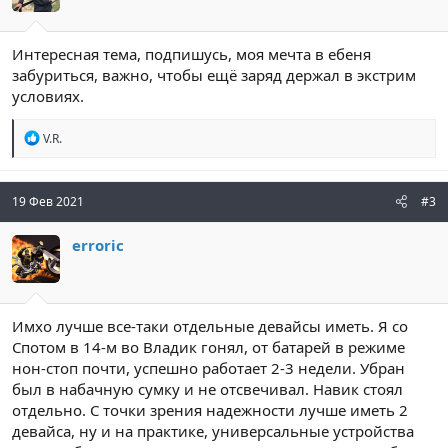
Интересная тема, подпишусь, моя мечта в ебеня
забуриться, важно, чтобы ещё заряд держал в экстрим
условиях.
Р
V.R.
е
а
к
ц
19 Фев 2021
#3
и
и
erroric
:
Имхо лучше все-таки отдельные девайсы иметь. Я со
Спотом в 14-м во Владик гонял, от батарей в режиме
нон-стоп почти, успешно работает 2-3 недели. Убран
был в набачную сумку и не отсвечивал. Навик стоял
отдельно. С точки зрения надежности лучше иметь 2
девайса, ну и на практике, универсальные устройства