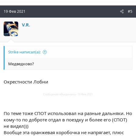
а
к
ц
19 Фев 2021
#5
и
и
V.R.
:
Strike написал(а):
Медведково?
Окрестности Лобни
Сообщения объединены:
19 Фев 2021
По теме тоже СПОТ использовал на разные дальняки. Но
кому-то по доброте отдал в поездку и более его (СПОТ)
не видел)))
Вообще эта оранжевая коробочка не напрягает, плюс