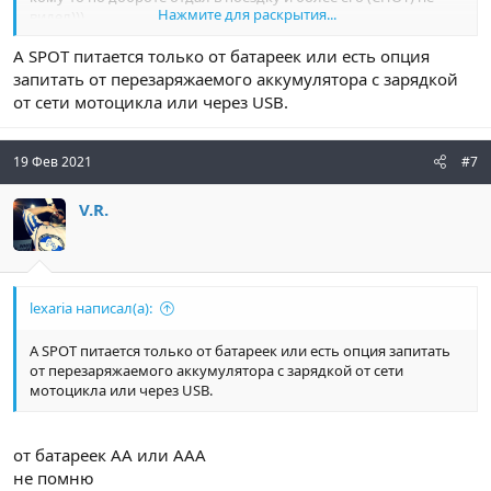
Нажмите для раскрытия...
видел)))
Вообще эта оранжевая коробочка не напрягает, плюс еще и в
А SPOT питается только от батареек или есть опция
более высокой независимой автономности. Заряд держит
долго, места занимает мало. А навигатор может разрядиться,
запитать от перезаряжаемого аккумулятора с зарядкой
и тп
от сети мотоцикла или через USB.
19 Фев 2021
#7
V.R.
lexaria написал(а):
А SPOT питается только от батареек или есть опция запитать
от перезаряжаемого аккумулятора с зарядкой от сети
мотоцикла или через USB.
от батареек АА или ААА
не помню