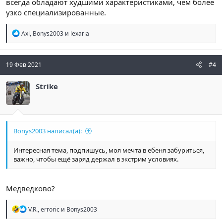
всегда обладают худшими характеристиками, чем более
узко специализированные.
Р
Axl
,
Bonys2003
и
lexaria
е
а
к
ц
19 Фев 2021
#4
и
и
Strike
:
Bonys2003 написал(а):
Интересная тема, подпишусь, моя мечта в ебеня забуриться,
важно, чтобы ещё заряд держал в экстрим условиях.
Медведково?
Р
V.R.
,
erroric
и
Bonys2003
е