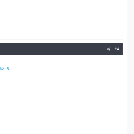
#4
1&z=9