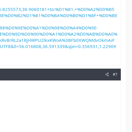
8255573,36.9060181+to:%D1%81.+%D0%A2%D0%B5
BE%D0%B2%D1%81%D0%BA%D0%B0%D1%8F+%D0%BE
98%D0%9E%D0%A1%D0%98%D0%A4%D0%9E-
9E%D0%9D%D0%90%D0%A1%D0%A2%D0%AB%D0%A0%
AikRvBrRL2a1RjHWPU2lkxKWoA%3BFb0XWQMdvOkmAiF
UTF8&ll=56.016808,36.591339&spn=0.356931,1.22909
#7