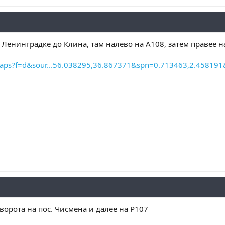
 Ленинградке до Клина, там налево на А108, затем правее н
maps?f=d&sour...56.038295,36.867371&spn=0.713463,2.45819
ворота на пос. Чисмена и далее на Р107