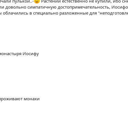
чали пулькой..-
Растений естественно не купили, ибо сн
и довольно симпатичную достопримечательность, Иосифо
облачились в специально разложенные для "неподготовле
монастыря Иосифу
 проживают монахи