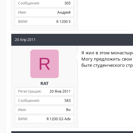
Сообщения
305
Имя
Андрей
BMW
K 1200 S
20 Апр 2011
Я жил в этом монастыре
R
Могу предложить свои 
быте студенческого стр
RAT
Регистрация
20 Янв 2011
Сообщения
583
Имя
Ян
BMW
R 1200 GS Adv