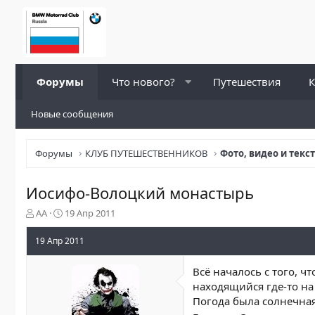
Форумы
Что нового?
Путешествия
К
Новые сообщения
Форумы
КЛУБ ПУТЕШЕСТВЕННИКОВ
Фото, видео и текс
Иосифо-Волоцкий монастырь
А
Д
AA
19 Апр 2011
в
а
т
т
19 Апр 2011
о
а
р
н
Всё началось с того, ч
т
а
находящийся где-то на
е
ч
Погода была солнечная,
м
а
ы
л