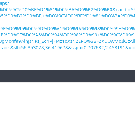
aps?
dr=%D0%9C%D0%BE%D1%81%D0%BA%D0%B2%D0%B0&daddr=55.
B5%D0%B2%D0%BE,+%D0%9C%D0%BE%D1%81%D0%BA%D0%
%9F%D0%95%D0%9D%D0%A1%D0%9A%D0%98%D0%99+%D0%
9B%D0%9E%D0%A6%D0%9A%D0%98%D0%99+%D0%9C%D0%
UgMd4f89AinJsNRz_Eq1RjFMz1dXzNZEPQ%3BFZXUUwMdIiQz
=ls&sll=56.353078,36.419678&sspn=0.707632,2.458191&ie=