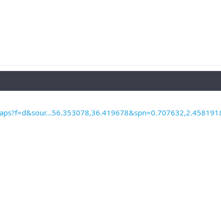
maps?f=d&sour...56.353078,36.419678&spn=0.707632,2.45819