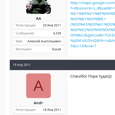
http://maps.google.ru/m
f=d&source=s_d&sad
%D1%80%D1%8F%D0%
AA
%D0%B1%D0%BB.+
(%D0%A3%D0%A1%D0
Регистрация
20 Янв 2011
%D0%92%D0%9E%D0%
Сообщения
4,339
D0%AC)&geocode=FQrE
NqSbCvIUDnQ&hl=ru&mra
Имя
Алексей Анатольевич
5&z=10&via=1
Мотоцикл
Ducati
19 Апр 2011
Спасибо! Пора туда!)))
A
Andr
Регистрация
18 Янв 2011