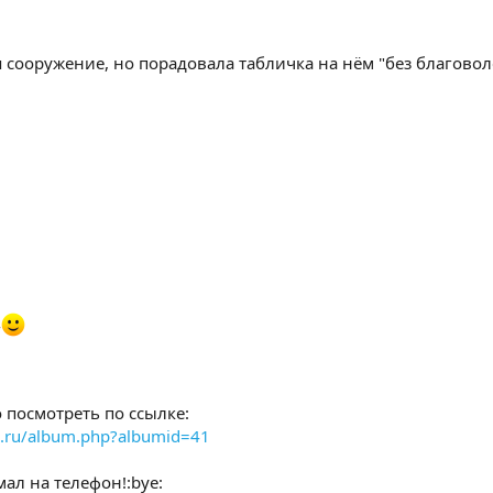
 сооружение, но порадовала табличка на нём "без благоволе
-
посмотреть по ссылке:
b.ru/album.php?albumid=41
мал на телефон!:bye: