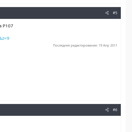
#5
а Р107
1&z=9
Последнее редактирование:
19 Апр 2011
#6