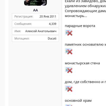
Ехали из Завидово, дом
а
удивлением обнаружил
AA
Сопровождающие дамы 
монастырь...
Регистрация
20 Янв 2011
Сообщения
4,339
парадные ворота
Имя
Алексей Анатольевич
Мотоцикл
Ducati
памятник основателю 
монастырская стена
дом, где собственно и
основной храм