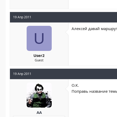
19 Апр 2011
Алексей давай маршрут
U
User2
Guest
19 Апр 2011
О.К.
Поправь название темы
AA