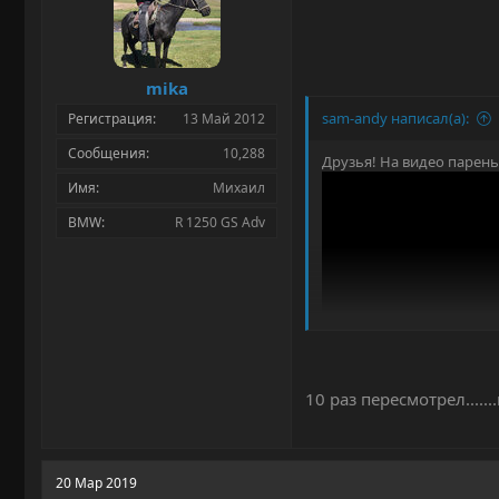
а
mika
sam-andy написал(а):
Регистрация
13 Май 2012
Сообщения
10,288
Друзья! На видео парень
Имя
Михаил
BMW
R 1250 GS Adv
И он снимает штатные (з
Раньше также читал ком
10 раз пересмотрел.....
В чем подвох? Надо ди 
20 Мар 2019