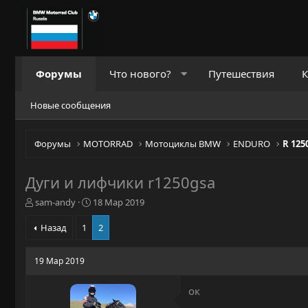
Форумы
Что нового?
Путешествия
К
Новые сообщения
Форумы
MOTORRAD
Мотоциклы BMW
ENDURO
R 125
Дуги и лифчики r1250gsa
А
Д
sam-andy
18 Мар 2019
в
а
т
т
Назад
1
2
о
а
р
н
19 Мар 2019
т
а
е
ч
м
а
ок
ы
л