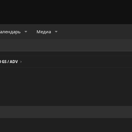
алендарь
Медиа
0 GS / ADV