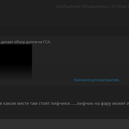
Сообщения объединены:
20 Мар 
 делает обзор допов на ГСА.
Нажмите для раскрытия...
аводские) дуги и лифчики и ставит вместо них другие.
ментарии при обсуждении дуг, что «только не родные».
..в каком месте там стоят лифчики......лифчик на фару может
менять? Или заводские обеспечат необходимую защиту, ежели что?