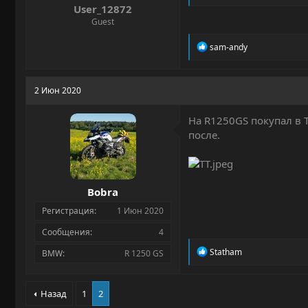
User_12872
Guest
Р
sam-andy
е
а
к
ц
2 Июн 2020
и
и
На R1250GS покупал в 
:
после.
Bobra
Регистрация
1 Июн 2020
Сообщения
4
Р
Statham
BMW
R 1250 GS
е
а
к
Назад
1
2
ц
и