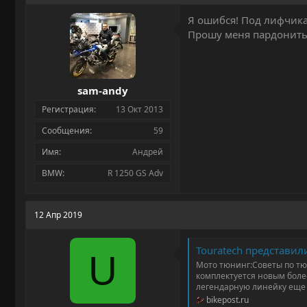
Я ошибся! Под лифчика
Прошу меня пардонить
sam-andy
Регистрация
13 Окт 2013
Сообщения
59
Имя
Андрей
BMW
R 1250 GS Adv
12 Апр 2019
Touratech представил
U
Мото тюнинг:Советы по тю
комплектуется новым боле
легендарную линейку еще 
bikepost.ru