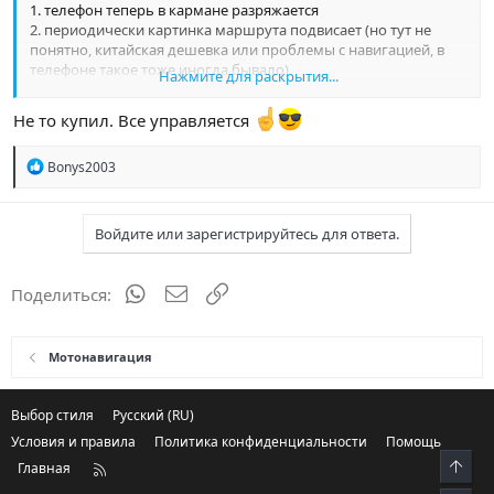
1. телефон теперь в кармане разряжается
2. периодически картинка маршрута подвисает (но тут не
понятно, китайская дешевка или проблемы с навигацией, в
телефоне такое тоже иногда бывало)
Нажмите для раскрытия...
3. в телефоне как-то привычнее что-то жмакнуть если надо
что-то ответить/посмотреть итд.
Не то купил. Все управляется
Р
Bonys2003
е
а
к
Войдите или зарегистрируйтесь для ответа.
ц
и
и
:
WhatsApp
Электронная почта
Ссылка
Поделиться:
Мотонавигация
Выбор стиля
Русский (RU)
Условия и правила
Политика конфиденциальности
Помощь
Свер
Главная
R
S