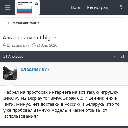
Вход
Регистрация
Мотонавигация
Альтернатива Chigee
А
Д
Владимир77
21 Апр 2026
в
а
т
т
21 Апр 2026
#1
о
а
р
н
Владимир77
т
а
е
ч
м
а
ы
л
а
Набрел на просторах интернета на вот такую игрушку
INNOVV N2 Display for BMW. Экран 6.5 и ценник ниже
чиги. Минус, нет доставки в Россию и Беларусь. Кто то
уже пробовал данную модель и какие отзывы от
использования?