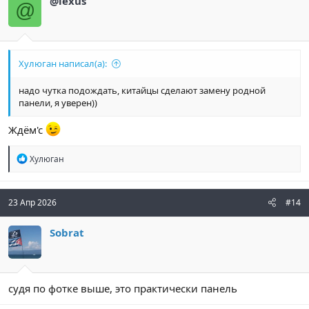
@lexus
@
Хулюган написал(а):
надо чутка подождать, китайцы сделают замену родной
панели, я уверен))
Ждём'с
Р
Хулюган
е
а
к
ц
23 Апр 2026
#14
и
и
Sobrat
:
судя по фотке выше, это практически панель