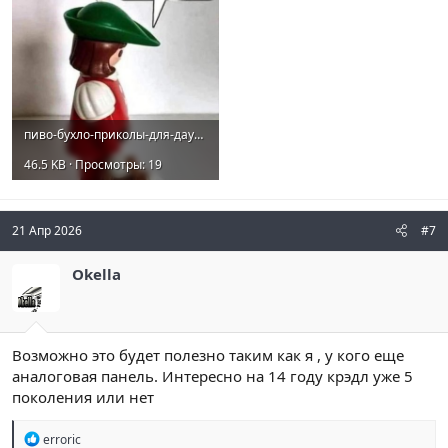
пиво-бухло-приколы-для-даунов-7687487.jpeg
46.5 KB · Просмотры: 19
21 Апр 2026
#7
Okella
Возможно это будет полезно таким как я , у кого еще
аналоговая панель. Интересно на 14 году крэдл уже 5
поколения или нет
Р
erroric