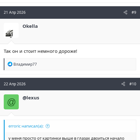
21 Апр 2026
#9
Okella
Так он и стоит немного дороже!
Р
Владимир77
е
а
к
ц
22 Апр 2026
#10
и
и
@lexus
:
@
erroric написал(а):
у меня просто от картинки выше в глазах двоиться начало