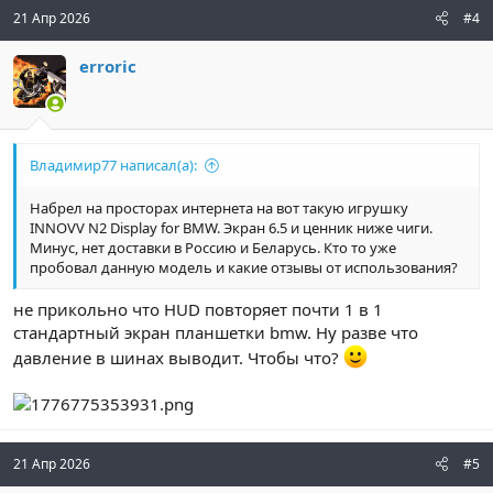
ц
21 Апр 2026
#4
и
и
erroric
:
Владимир77 написал(а):
Набрел на просторах интернета на вот такую игрушку
INNOVV N2 Display for BMW. Экран 6.5 и ценник ниже чиги.
Минус, нет доставки в Россию и Беларусь. Кто то уже
пробовал данную модель и какие отзывы от использования?
не прикольно что HUD повторяет почти 1 в 1
стандартный экран планшетки bmw. Ну разве что
давление в шинах выводит. Чтобы что?
21 Апр 2026
#5