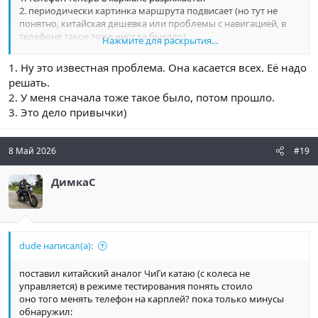
2. периодически картинка маршрута подвисает (но тут не
понятно, китайская дешевка или проблемы с навигацией, в
телефоне такое тоже иногда бывало)
Нажмите для раскрытия...
3. в телефоне как-то привычнее что-то жмакнуть если надо
что-то ответить/посмотреть итд.
1. Ну это известная проблема. Она касается всех. Её надо
решать.
2. У меня сначала тоже такое было, потом прошло.
3. Это дело привычки)
8 Май 2026
#19
ДимкаС
dude написал(а):
поставил китайский аналог ЧиГи катаю (с колеса не
управляется) в режиме тестирования понять стоило
оно того менять телефон на карплей? пока только минусы
обнаружил: