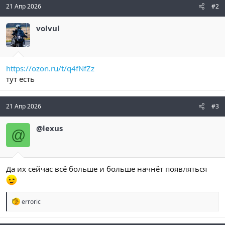
21 Апр 2026
#2
volvul
https://ozon.ru/t/q4fNfZz
тут есть
21 Апр 2026
#3
@lexus
@
Да их сейчас всё больше и больше начнёт появляться
Р
erroric
е
а
к