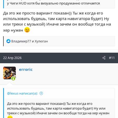
у Чиги HUD хотя бы визуально продуманно отличается
Да это же просто вариант показан)) Ты же когда его
использовать будешь, там карта навигатора будет) Ну
или треки с музыкой) Иначе зачем он вообще тогда на
хер нужен
Р
Владимир77
и
Хулюган
е
а
к
ц
22 Апр 2026
#11
и
и
erroric
:
@lexus написал(а):
Да это же просто вариант показан)) Ты же когда его
использовать будешь, там карта навигатора будет) Ну или
треки с музыкой) Иначе зачем он вообще тогда на хер нужен