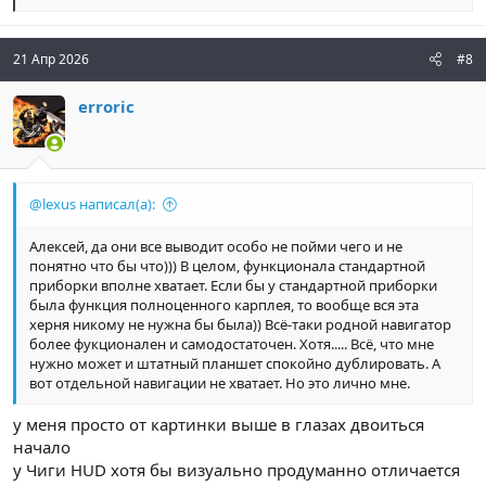
е
а
к
ц
21 Апр 2026
#8
и
и
erroric
:
@lexus написал(а):
Алексей, да они все выводит особо не пойми чего и не
понятно что бы что))) В целом, функционала стандартной
приборки вполне хватает. Если бы у стандартной приборки
была функция полноценного карплея, то вообще вся эта
херня никому не нужна бы была)) Всё-таки родной навигатор
более фукционален и самодостаточен. Хотя..... Всё, что мне
нужно может и штатный планшет спокойно дублировать. А
вот отдельной навигации не хватает. Но это лично мне.
у меня просто от картинки выше в глазах двоиться
начало
у Чиги HUD хотя бы визуально продуманно отличается