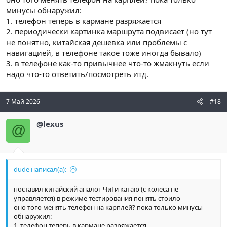
минусы обнаружил:
1. телефон теперь в кармане разряжается
2. периодически картинка маршрута подвисает (но тут
не понятно, китайская дешевка или проблемы с
навигацией, в телефоне такое тоже иногда бывало)
3. в телефоне как-то привычнее что-то жмакнуть если
надо что-то ответить/посмотреть итд.
7 Май 2026
#18
@lexus
@
dude написал(а):
поставил китайский аналог ЧиГи катаю (с колеса не
управляется) в режиме тестирования понять стоило
оно того менять телефон на карплей? пока только минусы
обнаружил:
1. телефон теперь в кармане разряжается