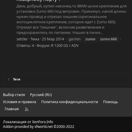
День добрый, купил наконец-то BMW-шное крепление для
установки Zumo 660 под ветровик. Прикинул, какой длины
нужен провод и отрезал лишнее (оригинальное
мотоциклетное крепление, которое идет с Zumo 660).
Отрезал все "лишнее", включая разветвление и
предохранитель по питанию. Нашел в пачке...
settler
Тема
25 Мар 2014
garmin
zumo
zumo
660
Ответы: 4
Форум:
R 1200 GS / ADV
Теги
Выбор стиля
Русский (RU)
Условия и правила
Политика конфиденциальности
Помощь
Главная
R
S
S
Локализация от
XenForo.Info
Addon provided by xfworld.net ©2000-2022