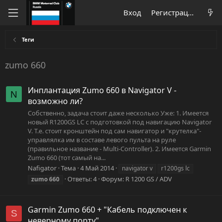
Вход
Регистрация
Теги
zumo 660
Инплантация Zumo 660 в Navigator V -
N
возможно ли?
Собственно, задача стоит даже несколько Уже: 1. Имеется
новый R1200GS LC с подготовкой под навигацию Navigator
V. Т.е. стоит кронштейн под сам навигатор и "крутелка"-
управлялка им в составе левого пульта на руле
(правильное название - Multi-Controller). 2. Имеется Garmin
Zumo 660 (тот самый на...
Nafigator
Тема
4 Май 2014
navigator v
r1200gs lc
Ответы: 4
Форум:
R 1200 GS / ADV
zumo
660
Garmin Zumo 660 + "Кабель подключен к
S
неверному порту".