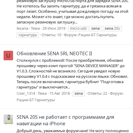
резиновую заглушку microUSB порта для зарядки SENA 20S.
Не хотелось бы залить гарнитуру, да и грязюка всякая в
порт лезет. Особенно, учитывая дождливую погоду на этой
неделе. Может кто знает, где можно достать/купить
запасную резиновую заглушку...
lexaria
Тема
29 Июн 2019
micro usb
sena
sena
20s
Ответы: 10
Форум:
Рации-БТ Гарнитуры
гарнитура
Обновление SENA SRL NEOTEC II
U
Столкнулся с проблемой! После приобретения, обновил
прошивку через комп прогой "SENA DEVICE MANAGER" до
V1.0.3. Сложностей не возникло. Сегодня увидел новую
прошивку V1.0.4 с подсказками на русском языке. Обновил.
Теперь после включения, гарнитура бубнит "Подготовка
гарнитуры" и выключается...
User_1314
Тема
15 Авг 2018
Ответы: 22
Форум:
sena
Рации-БТ Гарнитуры
SENA 20S не работает с программами для
навигации на iPhone
Добрый день, уважаемые форумчане! Не могу полноценно