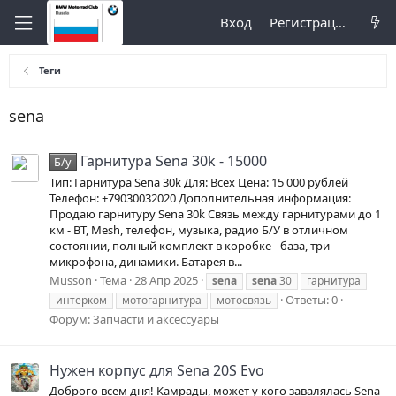
Вход
Регистрация
Теги
sena
Гарнитура Sena 30k - 15000
Б/у
Тип: Гарнитура Sena 30k Для: Всех Цена: 15 000 рублей
Телефон: +79030032020 Дополнительная информация:
Продаю гарнитуру Sena 30k Связь между гарнитурами до 1
км - BT, Mesh, телефон, музыка, радио Б/У в отличном
состоянии, полный комплект в коробке - база, три
микрофона, динамики. Батарея в...
Musson
Тема
28 Апр 2025
sena
sena
30
гарнитура
Ответы: 0
интерком
мотогарнитура
мотосвязь
Форум:
Запчасти и аксессуары
Нужен корпус для Sena 20S Evo
Доброго всем дня! Камрады, может у кого завалялась Sena