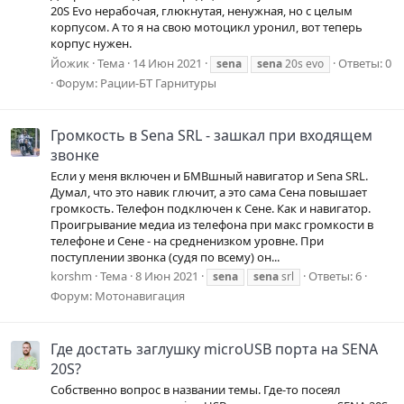
20S Evo нерабочая, глюкнутая, ненужная, но с целым
корпусом. А то я на свою мотоцикл уронил, вот теперь
корпус нужен.
Йожик
Тема
14 Июн 2021
Ответы: 0
sena
sena
20s evo
Форум:
Рации-БТ Гарнитуры
Громкость в Sena SRL - зашкал при входящем
звонке
Если у меня включен и БМВшный навигатор и Sena SRL.
Думал, что это навик глючит, а это сама Сена повышает
громкость. Телефон подключен к Сене. Как и навигатор.
Проигрывание медиа из телефона при макс громкости в
телефоне и Сене - на средненизком уровне. При
поступлении звонка (судя по всему) он...
korshm
Тема
8 Июн 2021
Ответы: 6
sena
sena
srl
Форум:
Мотонавигация
Где достать заглушку microUSB порта на SENA
20S?
Собственно вопрос в названии темы. Где-то посеял