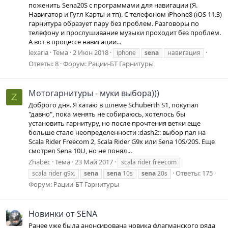
поженить Sena20S с программами для навигации (Я.
Навигатор и Гугл Карты и тп). С телефоном iPhone8 (iOS 11.3)
гарнитура образует пару без проблем. Разговоры по
телефону и прослушивание музыки проходит без проблем.
А вот в процессе навигации...
lexaria
Тема
2 Июн 2018
iphone
sena
навигация
Ответы: 8
Форум:
Рации-БТ Гарнитуры
Мотогарнитуры - муки выбора)))
Z
Доброго дня. Я катаю в шлеме Schuberth S1, покупал
"давно", пока менять не собираюсь, хотелось бы
установить гарнитуру, но после прочтения ветки еще
больше стало неопределенности :dash2:: выбор пал на
Scala Rider Freecom 2, Scala Rider G9x или Sena 10S/20S. Еще
смотрел Sena 10U, но не понял...
Zhabec
Тема
23 Май 2017
scala rider freecom
Ответы: 175
scala rider g9x.
sena
sena
10s
sena
20s
Форум:
Рации-БТ Гарнитуры
Новинки от SENA
Ранее уже была анонсирована новика флагманского ряда