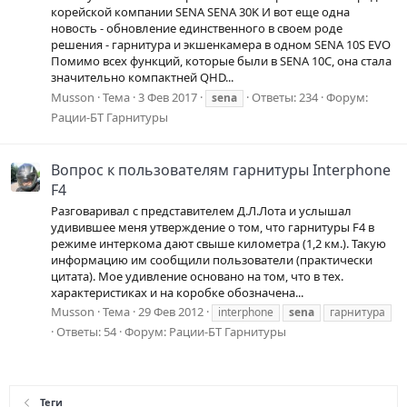
корейской компании SENA SENA 30K И вот еще одна
новость - обновление единственного в своем роде
решения - гарнитура и экшенкамера в одном SENA 10S EVO
Помимо всех функций, которые были в SENA 10C, она стала
значительно компактней QHD...
Musson
Тема
3 Фев 2017
Ответы: 234
Форум:
sena
Рации-БТ Гарнитуры
Вопрос к пользователям гарнитуры Interphone
F4
Разговаривал с представителем Д.Л.Лота и услышал
удивившее меня утверждение о том, что гарнитуры F4 в
режиме интеркома дают свыше километра (1,2 км.). Такую
информацию им сообщили пользователи (практически
цитата). Мое удивление основано на том, что в тех.
характеристиках и на коробке обозначена...
Musson
Тема
29 Фев 2012
interphone
sena
гарнитура
Ответы: 54
Форум:
Рации-БТ Гарнитуры
Теги