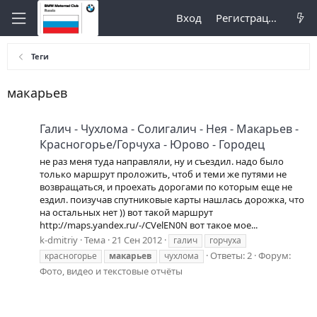
Вход
Регистрация
Теги
макарьев
Галич - Чухлома - Солигалич - Нея - Макарьев -
Красногорье/Горчуха - Юрово - Городец
не раз меня туда направляли, ну и съездил. надо было
только маршрут проложить, чтоб и теми же путями не
возвращаться, и проехать дорогами по которым еще не
ездил. поизучав спутниковые карты нашлась дорожка, что
на остальных нет )) вот такой маршрут
http://maps.yandex.ru/-/CVelEN0N вот такое мое...
k-dmitriy
Тема
21 Сен 2012
галич
горчуха
Ответы: 2
Форум:
красногорье
макарьев
чухлома
Фото, видео и текстовые отчёты