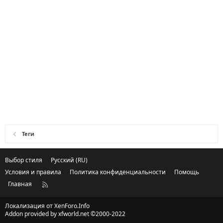
Теги
Выбор стиля
Русский (RU)
Условия и правила
Политика конфиденциальности
Помощь
Главная
R
S
S
Локализация от
XenForo.Info
Addon provided by xfworld.net ©2000-2022