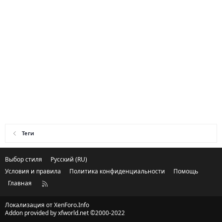
Теги
Выбор стиля
Русский (RU)
Условия и правила
Политика конфиденциальности
Помощь
Главная
R
S
S
Локализация от
XenForo.Info
Addon provided by xfworld.net ©2000-2022