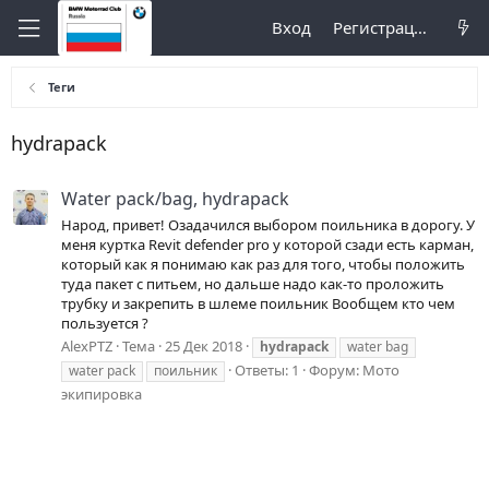
Вход
Регистрация
Теги
hydrapack
Water pack/bag, hydrapack
Народ, привет! Озадачился выбором поильника в дорогу. У
меня куртка Revit defender pro у которой сзади есть карман,
который как я понимаю как раз для того, чтобы положить
туда пакет с питьем, но дальше надо как-то проложить
трубку и закрепить в шлеме поильник Вообщем кто чем
пользуется ?
AlexPTZ
Тема
25 Дек 2018
hydrapack
water bag
Ответы: 1
Форум:
Мото
water pack
поильник
экипировка