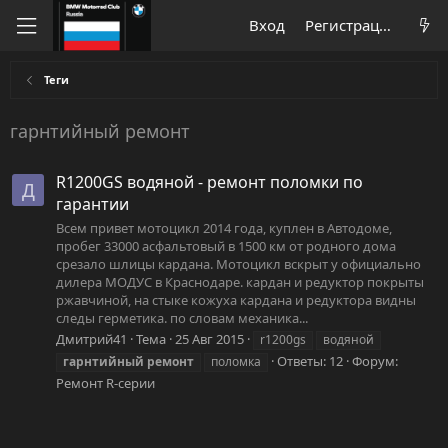
Вход
Регистрация
Теги
гарнтийный ремонт
R1200GS водяной - ремонт поломки по
Д
гарантии
Всем привет мотоцикл 2014 года, куплен в Автодоме,
пробег 33000 асфальтовый в 1500 км от родного дома
срезало шлицы кардана. Мотоцикл вскрыт у официально
дилера МОДУС в Краснодаре. кардан и редуктор покрыты
ржавчиной, на стыке кожуха кардана и редуктора видны
следы герметика. по словам механика...
Дмитрий41
Тема
25 Авг 2015
r1200gs
водяной
Ответы: 12
Форум:
гарнтийный
ремонт
поломка
Ремонт R-серии