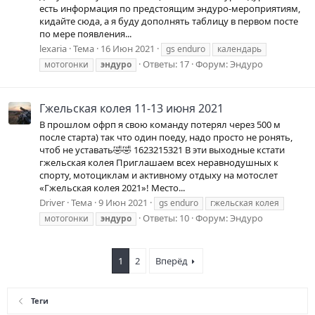
есть информация по предстоящим эндуро-мероприятиям,
кидайте сюда, а я буду дополнять таблицу в первом посте
по мере появления...
lexaria
Тема
16 Июн 2021
gs enduro
календарь
Ответы: 17
Форум:
Эндуро
мотогонки
эндуро
Гжельская колея 11-13 июня 2021
В прошлом офрп я свою команду потерял через 500 м
после старта) так что один поеду, надо просто не ронять,
чтоб не уставать🤣🤣 1623215321 В эти выходные кстати
гжельская колея Приглашаем всех неравнодушных к
спорту, мотоциклам и активному отдыху на мотослет
«Гжельская колея 2021»! Место...
Driver
Тема
9 Июн 2021
gs enduro
гжельская колея
Ответы: 10
Форум:
Эндуро
мотогонки
эндуро
1
2
Вперёд
Теги