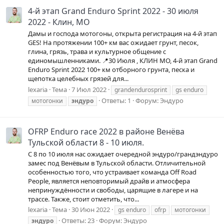
4-й этап Grand Enduro Sprint 2022 - 30 июля
2022 - Клин, МО
Дамы и господа мотогоны, открыта регистрация на 4-й этап
GES! На протяжении 100+ км вас ожидает грунт, песок,
глина, грязь, трава и культурное общение с
единомышленниками. 📍30 Июля , КЛИН МО, 4-й этап Grand
Enduro Sprint 2022 100+ км отборного грунта, песка и
щепотка целебных грязей для...
lexaria
Тема
7 Июл 2022
grandendurosprint
gs enduro
Ответы: 1
Форум:
Эндуро
мотогонки
эндуро
OFRP Enduro race 2022 в районе Венёва
Тульской области 8 - 10 июля.
С 8 по 10 июля нас ожидает очередной эндуро/грандэндуро
замес под Венёвым в Тульской области. Отличительной
особенностью того, что устраивает команда Off Road
People, является неповторимый драйв и атмосфера
непринуждённости и свободы, царящие в лагере и на
трассе. Также, стоит отметить, что...
lexaria
Тема
30 Июн 2022
gs enduro
ofrp
мотогонки
Ответы: 23
Форум:
Эндуро
эндуро