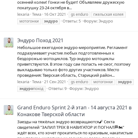
осенней колеи! Гонки не будет! Объявляем дружескую
покатушку 23-24 октября в...
lexaria
Тема
16 Окт 2021
gs enduro
гжельская колея
Ответы: 5
Форум:
Эндуро
мотогонки
эндуро
Эндуро Поход 2021
Небольшое ежегодное эндуро-мероприятие. Регламент
подразумевает участие любых подготовленных к
бездорожью мотоциклов. Тур-эндуро мотоциклы
приветствуются. В этом году сам попасть не смог, поэтому
выкладываю только фото других участников. Место
проведения: Тверская область, Старицкий район...
lexaria
Тема
21 Сен 2021
gs enduro
мотогонки
эндуро
Ответы: 9
Форум:
Эндуро
эндуро
поход
Grand Enduro Sprint 2-й этап - 14 августа 2021 в
Конакове Тверской области
Заезды на тяжёлых эндуро возвращаются🧨 Секта
свидетелей "ЗАЛИЛ ТРЕК В НАВИГАТОР И ПОГНАЛ🏁🏍"
ждёт всех, кто хочет прокатиться по красивым, накатистым