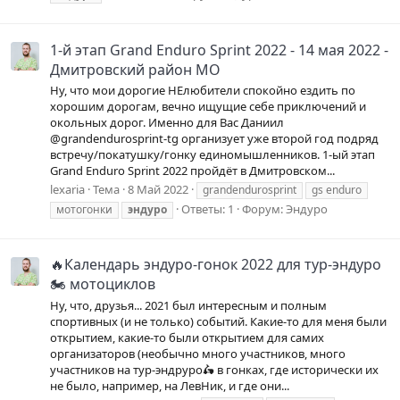
1-й этап Grand Enduro Sprint 2022 - 14 мая 2022 -
Дмитровский район МО
Ну, что мои дорогие НЕлюбители спокойно ездить по
хорошим дорогам, вечно ищущие себе приключений и
окольных дорог. Именно для Вас Даниил
@grandendurosprint-tg организует уже второй год подряд
встречу/покатушку/гонку единомышленников. 1-ый этап
Grand Enduro Sprint 2022 пройдёт в Дмитровском...
lexaria
Тема
8 Май 2022
grandendurosprint
gs enduro
Ответы: 1
Форум:
Эндуро
мотогонки
эндуро
🔥Календарь эндуро-гонок 2022 для тур-эндуро
🏍 мотоциклов
Ну, что, друзья... 2021 был интересным и полным
спортивных (и не только) событий. Какие-то для меня были
открытием, какие-то были открытием для самих
организаторов (необычно много участников, много
участников на тур-эндруро🛵 в гонках, где исторически их
не было, например, на ЛевНик, и где они...