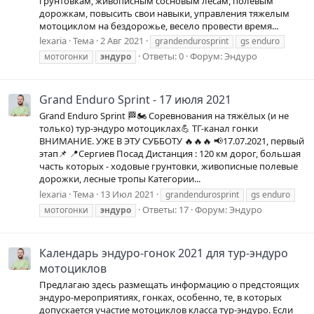
грунтовкам, живописным сосновым лесам, полевым
дорожкам, повысить свои навыки, управления тяжелым
мотоциклом на бездорожье, весело провести время...
lexaria
Тема
2 Авг 2021
grandendurosprint
gs enduro
Ответы: 0
Форум:
Эндуро
мотогонки
эндуро
Grand Enduro Sprint - 17 июля 2021
Grand Enduro Sprint 🏁🏍 Соревнования на тяжёлых (и не
только) тур-эндуро мотоциклах💪 ТГ-канал гонки
ВНИМАНИЕ. УЖЕ В ЭТУ СУББОТУ 🔥🔥🔥 📢17.07.2021, первый
этап📌 📍Сергиев Посад Дистанция : 120 км дорог, большая
часть которых - ходовые грунтовки, живописные полевые
дорожки, лесные тропы Категории...
lexaria
Тема
13 Июл 2021
grandendurosprint
gs enduro
Ответы: 17
Форум:
Эндуро
мотогонки
эндуро
Календарь эндуро-гонок 2021 для тур-эндуро
мотоциклов
Предлагаю здесь размещать информацию о предстоящих
эндуро-мероприятиях, гонках, особенно, те, в которых
допускается участие мотоциклов класса тур-эндуро. Если