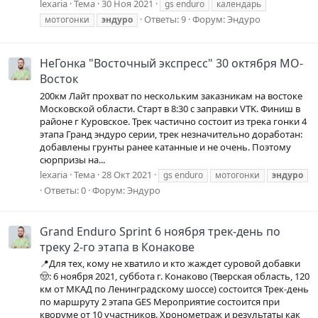
lexaria
Тема
30 Ноя 2021
gs enduro
календарь
Ответы: 9
Форум:
Эндуро
мотогонки
эндуро
НеГонка "Восточный экспресс" 30 октября МО-
Восток
200км Лайт прохват по нескольким заказникам на востоке
Московской области. Старт в 8:30 с заправки VTK. Финиш в
районе г Куровское. Трек частично состоит из трека гонки 4
этапа Гранд эндуро серии, трек незначительно доработан:
добавлены грунты ранее катанные и не очень. Поэтому
сюрпризы на...
lexaria
Тема
28 Окт 2021
gs enduro
мотогонки
эндуро
Ответы: 0
Форум:
Эндуро
Grand Enduro Sprint 6 ноября трек-день по
треку 2-го этапа в Конакове
📍Для тех, кому не хватило и кто жаждет суровой добавки
🤠: 6 ноября 2021, суббота г. Конаково (Тверская область, 120
км от МКАД по Ленинградскому шоссе) состоится Трек-день
по маршруту 2 этапа GES Мероприятие состоится при
кворуме от 10 участников. Хронометраж и результаты как