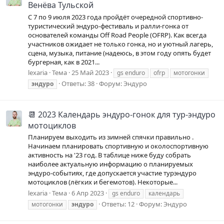
Венёва Тульской
С 7 по 9 июля 2023 года пройдёт очередной спортивно-
туристический эндуро-фестиваль и ралли-гонка от
основателей команды Off Road People (OFRP). Как всегда
участников ожидает не только гонка, но и уютный лагерь,
сцена, музыка, питание (надеюсь, в этом году опять будет
бургерная, как в 2021...
lexaria
Тема
25 Май 2023
gs enduro
ofrp
мотогонки
Ответы: 38
Форум:
Эндуро
эндуро
📆 2023 Календарь эндуро-гонок для тур-эндуро
мотоциклов
Планируем выходить из зимней спячки правильно .
Начинаем планировать спортивную и околоспортивную
активность на '23 год. В таблице ниже буду собрать
наиболее актуальную информацию о планируемых
эндуро-событиях, где допускается участие турэндуро
мотоциклов (лёгких и бегемотов). Некоторые...
lexaria
Тема
6 Апр 2023
gs enduro
календарь
Ответы: 12
Форум:
Эндуро
мотогонки
эндуро