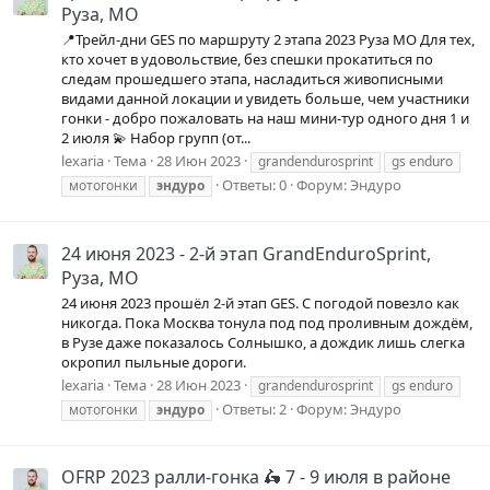
Руза, МО
📍Трейл-дни GES по маршруту 2 этапа 2023 Руза МО Для тех,
кто хочет в удовольствие, без спешки прокатиться по
следам прошедшего этапа, насладиться живописными
видами данной локации и увидеть больше, чем участники
гонки - добро пожаловать на наш мини-тур одного дня 1 и
2 июля 💫 Набор групп (от...
lexaria
Тема
28 Июн 2023
grandendurosprint
gs enduro
Ответы: 0
Форум:
Эндуро
мотогонки
эндуро
24 июня 2023 - 2-й этап GrandEnduroSprint,
Руза, МО
24 июня 2023 прошёл 2-й этап GES. С погодой повезло как
никогда. Пока Москва тонула под под проливным дождём,
в Рузе даже показалось Солнышко, а дождик лишь слегка
окропил пыльные дороги.
lexaria
Тема
28 Июн 2023
grandendurosprint
gs enduro
Ответы: 2
Форум:
Эндуро
мотогонки
эндуро
OFRP 2023 ралли-гонка 🛵 7 - 9 июля в районе