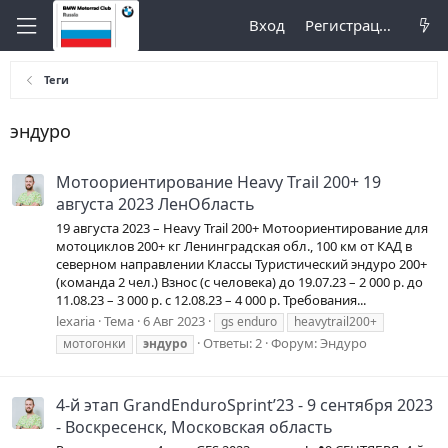
Вход
Регистрация
Теги
эндуро
Мотоориентирование Heavy Trail 200+ 19
августа 2023 ЛенОбласть
19 августа 2023 – Heavy Trail 200+ Мотоориентирование для
мотоциклов 200+ кг Ленинградская обл., 100 км от КАД в
северном направлении Классы Туристический эндуро 200+
(команда 2 чел.) Взнос (с человека) до 19.07.23 – 2 000 р. до
11.08.23 – 3 000 р. с 12.08.23 – 4 000 р. Требования...
lexaria
Тема
6 Авг 2023
gs enduro
heavytrail200+
Ответы: 2
Форум:
Эндуро
мотогонки
эндуро
4-й этап GrandEnduroSprint’23 - 9 сентября 2023
- Воскресенск, Московская область