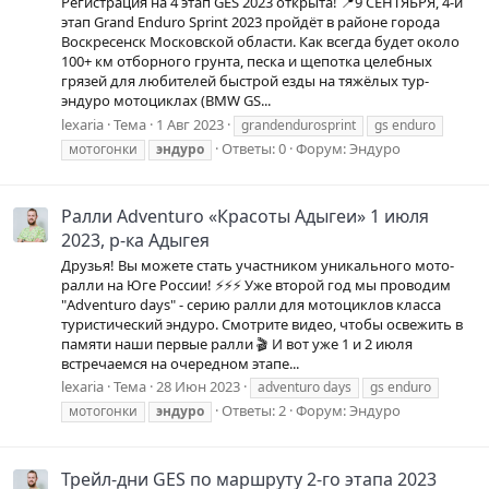
Регистрация на 4 этап GES 2023 открыта! 📍9 СЕНТЯБРЯ, 4-й
этап Grand Enduro Sprint 2023 пройдёт в районе города
Воскресенск Московской области. Как всегда будет около
100+ км отборного грунта, песка и щепотка целебных
грязей для любителей быстрой езды на тяжёлых тур-
эндуро мотоциклах (BMW GS...
lexaria
Тема
1 Авг 2023
grandendurosprint
gs enduro
Ответы: 0
Форум:
Эндуро
мотогонки
эндуро
Ралли Adventuro «Красоты Адыгеи» 1 июля
2023, р-ка Адыгея
Друзья! Вы можете стать участником уникального мото-
ралли на Юге России! ⚡️⚡️⚡️ Уже второй год мы проводим
"Adventuro days" - серию ралли для мотоциклов класса
туристический эндуро. Смотрите видео, чтобы освежить в
памяти наши первые ралли 🎬 И вот уже 1 и 2 июля
встречаемся на очередном этапе...
lexaria
Тема
28 Июн 2023
adventuro days
gs enduro
Ответы: 2
Форум:
Эндуро
мотогонки
эндуро
Трейл-дни GES по маршруту 2-го этапа 2023