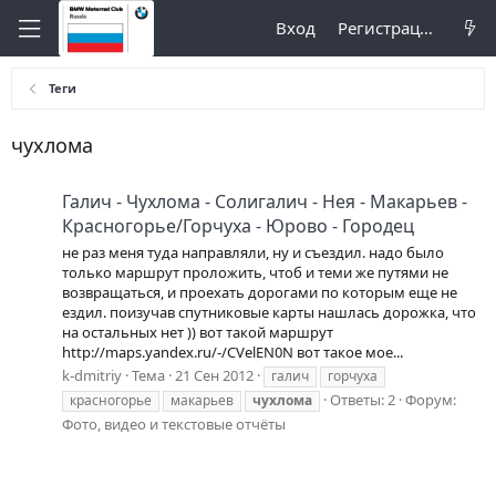
Вход
Регистрация
Теги
чухлома
Галич - Чухлома - Солигалич - Нея - Макарьев -
Красногорье/Горчуха - Юрово - Городец
не раз меня туда направляли, ну и съездил. надо было
только маршрут проложить, чтоб и теми же путями не
возвращаться, и проехать дорогами по которым еще не
ездил. поизучав спутниковые карты нашлась дорожка, что
на остальных нет )) вот такой маршрут
http://maps.yandex.ru/-/CVelEN0N вот такое мое...
k-dmitriy
Тема
21 Сен 2012
галич
горчуха
Ответы: 2
Форум:
красногорье
макарьев
чухлома
Фото, видео и текстовые отчёты