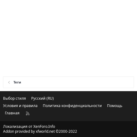
Теги
Выбор стиля
Русский (RU)
Условия и правила
Политика конфиденциальности
Помощь
Главная
R
S
S
Локализация от
XenForo.Info
Addon provided by xfworld.net ©2000-2022