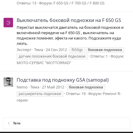
Ответы: 13
Форум:
F 650 GS / F 700 GS / F 800 GS
Выключатель боковой подножки на F 650 GS
Э
Перестал выключатся двигатель на боковой подножке и
включённой передече на F 650 GS , выключатель на
подножке поменял. эфекта ни какого. Подскажите куда
лезть.
Эксперт
Тема
24 Сен 2012
f650gs
боковая
подножка
Ответы: 1
Форум:
датчик положения боковой подножки
МОТО-СЕРВИС "MOTTORRAD"
Подставка под подножку GSA (samopal)
Nemo
Тема
27 Май 2012
боковая
подножка
Ответы: 19
Форум:
Ремонт R-
расширитель подножки
серии
Теги