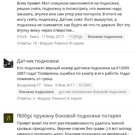
Всем привет. Мот слишком наклоняется на подножке,
решил снять подножку и посмотреть что именно надо
заказать, втулки или сам упор уже погнулся. В итоге не
могу снять подножку. Датчик снял, болт выкрутил, а
подножка не снимается, как будто её что-то держит. Вот эту
втулку вижу через отверстие...
STork
Тема
17 Мар 2017
r1200gs
боковая
подножка
Ответы: 19
Форум:
Ремонт R-серии
Датчик подножки
Кто подскажет верный номер датчика подножки на К1200S
2007 года? Появились ошибки по компу в его работе. Надо
поменять от греха.
Владимир77
Тема
9 Янв 2017
k1200s
боковая
подножка
датчик положения боковой подножки
Ответы: 3
Форум:
Ремонт К-серии
f800gs пружину боковой подножки потерял
Л
Привет всем! На этот раз Независимость удалось малой
кровью преодолеть. Вернее совсем без травм ;) А вот мопед
немного полечить надо. Боковая подножка на веревочке -