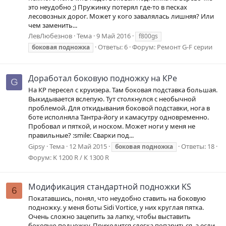
это неудобно ;) Пружинку потерял где-то в песках
лесовозных дорог. Может у кого завалялась лишняя? Или
чем заменить...
ЛевЛюбезнов
Тема
9 Май 2016
f800gs
Ответы: 6
Форум:
Ремонт G-F серии
боковая
подножка
Доработал боковую подножку на КРе
G
На КР пересел с круизера. Там боковая подставка большая.
Выкидывается вслепую. Тут столкнулся с необычной
проблемой. Для откидывания боковой подставки, нога в
боте исполняла Тантра-йогу и камасутру одновременно.
Пробовал и пяткой, и носком. Может ноги у меня не
правильные? :smile: Сварки под...
Gipsy
Тема
12 Май 2015
Ответы: 18
боковая
подножка
Форум:
K 1200 R / К 1300 R
Модификация стандартной подножки KS
6
Покатавшись, понял, что неудобно ставить на боковую
подножку. у меня боты Sidi Vortice, у них круглая пятка.
Очень сложно зацепить за лапку, чтобы выставить
боковую подножку. Приходится слегка попариться, а если