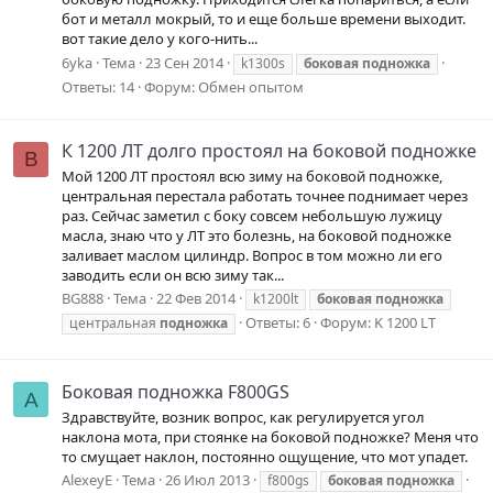
бот и металл мокрый, то и еще больше времени выходит.
вот такие дело у кого-нить...
6yka
Тема
23 Сен 2014
k1300s
боковая
подножка
Ответы: 14
Форум:
Обмен опытом
К 1200 ЛТ долго простоял на боковой подножке
B
Мой 1200 ЛТ простоял всю зиму на боковой подножке,
центральная перестала работать точнее поднимает через
раз. Сейчас заметил с боку совсем небольшую лужицу
масла, знаю что у ЛТ это болезнь, на боковой подножке
заливает маслом цилиндр. Вопрос в том можно ли его
заводить если он всю зиму так...
BG888
Тема
22 Фев 2014
k1200lt
боковая
подножка
Ответы: 6
Форум:
K 1200 LT
центральная
подножка
Боковая подножка F800GS
A
Здравствуйте, возник вопрос, как регулируется угол
наклона мота, при стоянке на боковой подножке? Меня что
то смущает наклон, постоянно ощущение, что мот упадет.
AlexeyE
Тема
26 Июл 2013
f800gs
боковая
подножка