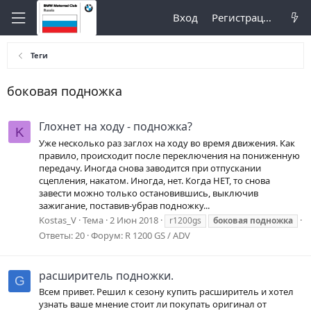
Вход
Регистрация
Теги
боковая подножка
Глохнет на ходу - подножка?
K
Уже несколько раз заглох на ходу во время движения. Как
правило, происходит после переключения на пониженную
передачу. Иногда снова заводится при отпускании
сцепления, накатом. Иногда, нет. Когда НЕТ, то снова
завести можно только остановившись, выключив
зажигание, поставив-убрав подножку...
Kostas_V
Тема
2 Июн 2018
r1200gs
боковая
подножка
Ответы: 20
Форум:
R 1200 GS / ADV
расширитель подножки.
G
Всем привет. Решил к сезону купить расширитель и хотел
узнать ваше мнение стоит ли покупать оригинал от