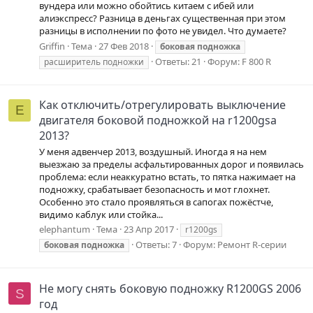
вундера или можно обойтись китаем с ибей или
алиэкспресс? Разница в деньгах существенная при этом
разницы в исполнении по фото не увидел. Что думаете?
Griffin
Тема
27 Фев 2018
боковая
подножка
Ответы: 21
Форум:
F 800 R
расширитель подножки
Как отключить/отрегулировать выключение
E
двигателя боковой подножкой на r1200gsa
2013?
У меня адвенчер 2013, воздушный. Иногда я на нем
выезжаю за пределы асфальтированных дорог и появилась
проблема: если неаккуратно встать, то пятка нажимает на
подножку, срабатывает безопасность и мот глохнет.
Особенно это стало проявляться в сапогах пожёстче,
видимо каблук или стойка...
elephantum
Тема
23 Апр 2017
r1200gs
Ответы: 7
Форум:
Ремонт R-серии
боковая
подножка
Не могу снять боковую подножку R1200GS 2006
S
год