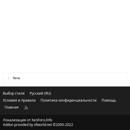
Теги
Выбор стиля
Русский (RU)
Условия и правила
Политика конфиденциальности
Помощь
Главная
R
S
S
Локализация от
XenForo.Info
Addon provided by xfworld.net ©2000-2022