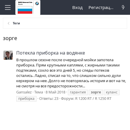
Вход
Регистрация
Теги
зорге
Потекла приборка на водянке
В прошлом сезоне после очередной мойки запотела
приборка. Прям крупными каплями, с жирными такими
подтеками, сохло все это дней 5, но следы потеков
остались. Ладно, списал на то, что слишком сильно дули
керхером на нее. Долго не повторялась история и вот на те,
не смотря на все предосторожности...
Gansalez
Тема
8 Май 2018
гарантия
зорге
куланс
Ответы: 23
Форум:
R 1200 RT / R 1250 RT
приборка