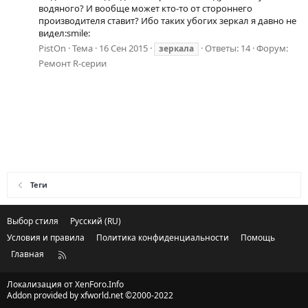
водяного? И вообще может кто-то от стороннего
производителя ставит? Ибо таких убогих зеркал я давно не
видел:smile:
PistOn
Тема
16 Сен 2015
Ответы: 14
Форум:
зеркала
Ремонт R-серии
Теги
Выбор стиля
Русский (RU)
Условия и правила
Политика конфиденциальности
Помощь
Главная
R
S
S
Локализация от
XenForo.Info
Addon provided by xfworld.net ©2000-2022