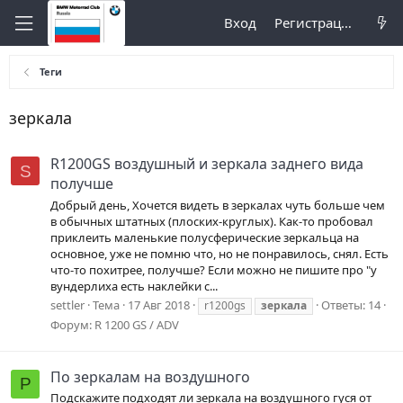
Вход
Регистрация
Теги
зеркала
R1200GS воздушный и зеркала заднего вида
S
получше
Добрый день, Хочется видеть в зеркалах чуть больше чем
в обычных штатных (плоских-круглых). Как-то пробовал
приклеить маленькие полусферические зеркальца на
основное, уже не помню что, но не понравилось, снял. Есть
что-то похитрее, получше? Если можно не пишите про "у
вундерлиха есть наклейки с...
settler
Тема
17 Авг 2018
Ответы: 14
r1200gs
зеркала
Форум:
R 1200 GS / ADV
По зеркалам на воздушного
P
Подскажите подходят ли зеркала на воздушного гуся от