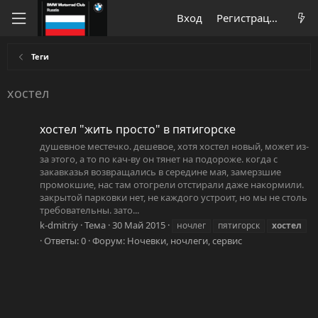
Вход
Регистрация
Теги
хостел
хостел "жить просто" в пятигорске
душевное местечко. дешевое, хотя хостел новый, может из-
за этого, а то по кач-ву он тянет на подороже. когда с
закавказья возвращались в середине мая, замерзшие
промокшие, нас там отогрели отстирали даже накормили.
закрытой парковки нет, не каждого устроит, но мы не столь
требовательны. зато...
k-dmitriy
Тема
30 Май 2015
ночлег
пятигорск
хостел
Ответы: 0
Форум:
Ночевки, ночлеги, сервис