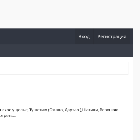
Вход
Регистрация
унское ущелье, Тушетию (Омало, Дартло ),Шатили, Верхнюю
треть...