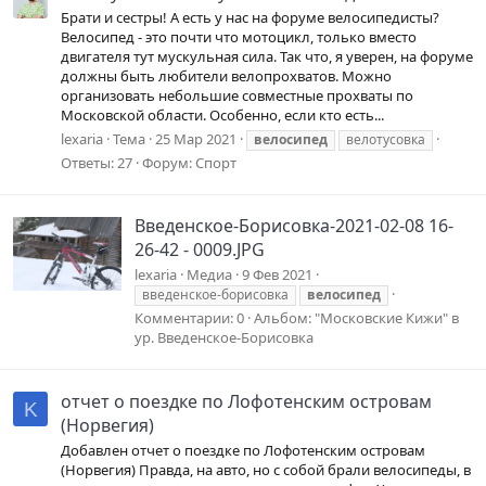
Брати и сестры! А есть у нас на форуме велосипедисты?
Велосипед - это почти что мотоцикл, только вместо
двигателя тут мускульная сила. Так что, я уверен, на форуме
должны быть любители велопрохватов. Можно
организовать небольшие совместные прохваты по
Московской области. Особенно, если кто есть...
lexaria
Тема
25 Мар 2021
велосипед
велотусовка
Ответы: 27
Форум:
Спорт
Введенское-Борисовка-2021-02-08 16-
26-42 - 0009.JPG
lexaria
Медиа
9 Фев 2021
введенское-борисовка
велосипед
Комментарии: 0
Альбом: "Московские Кижи" в
ур. Введенское-Борисовка
отчет о поездке по Лофотенским островам
K
(Норвегия)
Добавлен отчет о поездке по Лофотенским островам
(Норвегия) Правда, на авто, но с собой брали велосипеды, в