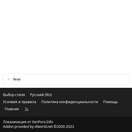
Теги
Выбор стиля
Русский (RU)
Условия и правила
Политика конфиденциальности
Помощь
Главная
R
S
S
Локализация от
XenForo.Info
Addon provided by xfworld.net ©2000-2022