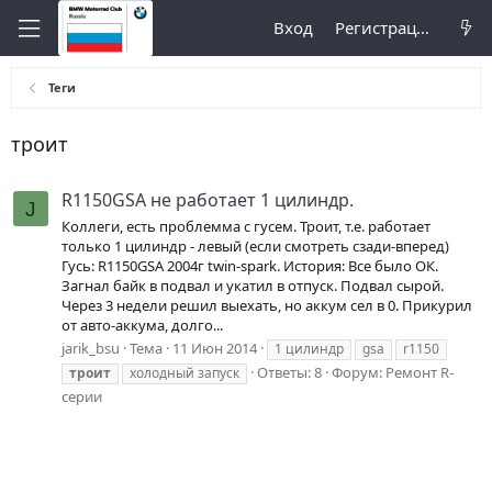
Вход
Регистрация
Теги
троит
R1150GSA не работает 1 цилиндр.
J
Коллеги, есть проблемма с гусем. Троит, т.е. работает
только 1 цилиндр - левый (если смотреть сзади-вперед)
Гусь: R1150GSA 2004г twin-spark. История: Все было ОК.
Загнал байк в подвал и укатил в отпуск. Подвал сырой.
Через 3 недели решил выехать, но аккум сел в 0. Прикурил
от авто-аккума, долго...
jarik_bsu
Тема
11 Июн 2014
1 цилиндр
gsa
r1150
Ответы: 8
Форум:
Ремонт R-
троит
холодный запуск
серии