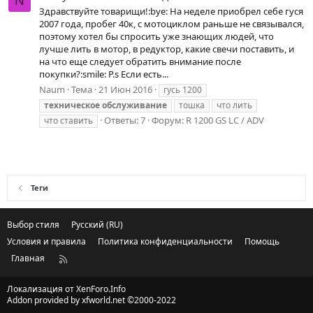
N
Здравствуйте товарищи!:bye: На неделе приобрел себе гуся
2007 года, пробег 40к, с мотоциклом раньше не связывался,
поэтому хотел бы спросить уже знающих людей, что
лучше лить в мотор, в редуктор, какие свечи поставить, и
на что еще следует обратить внимание после
покупки?:smile: P.s Если есть...
Naum
Тема
21 Июн 2016
гусь 1200
техническое
обслуживание
тошка
что лить
Ответы: 7
Форум:
R 1200 GS LC / ADV
что ставить
Теги
Выбор стиля
Русский (RU)
Условия и правила
Политика конфиденциальности
Помощь
Главная
R
S
S
Локализация от
XenForo.Info
Addon provided by xfworld.net ©2000-2022