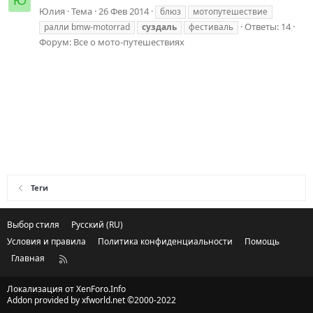
Ю
Юлия
Тема
26 Фев 2014
блюз
мотопутешествие
Ответы: 14
ралли bmw-motorrad
суздаль
фестиваль
Форум:
Все о мото-путешествиях
Теги
Выбор стиля
Русский (RU)
Условия и правила
Политика конфиденциальности
Помощь
Главная
R
S
S
Локализация от
XenForo.Info
Addon provided by xfworld.net ©2000-2022