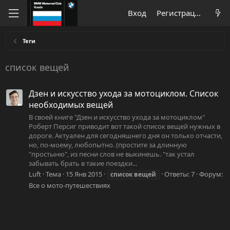
Вход
Регистрация
Теги
список вещей
Дзен и искусство ухода за мотоциклом. Список
необходимых вещей
В своей книге "Дзен и искусство ухода за мотоциклом"
Роберт Персиг приводит вот такой список вещей нужных в
дороге. Актуален для сегодняшнего дня он только отчасти,
но, по-моему, любопытно. (простите за длинную
"простыню", из песни слов не выкинешь. "так устал
забывать брать в такие поездки...
Luft
Тема
15 Янв 2015
Ответы: 7
Форум:
список
вещей
Все о мото-путешествиях