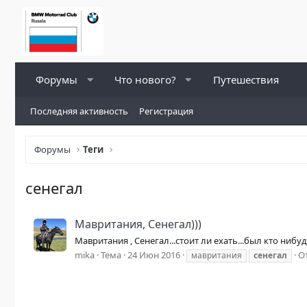
Форумы
Что нового?
Путешествия
Последняя активность
Регистрация
Форумы
Теги
сенегал
Мавритания, Сенегал)))
Мавритания , Сенегал...стоит ли ехать...был кто нибу
mika
Тема
24 Июн 2016
О
мавритания
сенегал