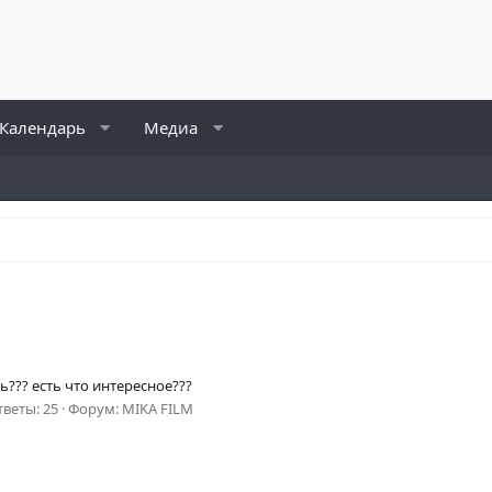
Календарь
Медиа
дь??? есть что интересное???
тветы: 25
Форум:
MIKA FILM