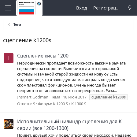
Вход
Регистрация
Теги
сцепление k1200s
Сцепление кисы 1200
I
Периодически пропадает возможность выжима рычага
сцепления на скорости. Вылечится ли это прокачкой
системы и заменой старой жидкости на новую? Есть
подозрение, что я завоздушил магистраль когда менял
скомплектовал фрикционов. Очень иногда бывает
неприятно останавливаться на перекрёстках. Раза...
Insmart Godman
Тема
18 Июн 2017
сцепление
k1200s
Ответы: 9
Форум:
K 1200 S / K 1300 S
Исполнительный цилиндр сцепления для K
серии (все 1200-1300)
Привет, друзья! Хочу поделиться своей находкой. Недавно