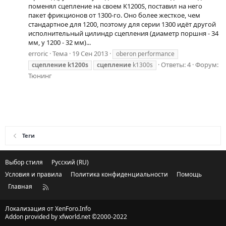
поменял сцепление на своем K1200S, поставил на него
пакет фрикционов от 1300-го. Оно более жесткое, чем
стандартное для 1200, поэтому для серии 1300 идёт другой
исполнительный цилиндр сцепления (диаметр поршня - 34
мм, у 1200 - 32 мм)...
erroric
Тема
19 Сен 2013
oberon performance
Ответы: 4
Форум:
сцепление
k1200s
сцепление
k1300s
Тюнинг
Теги
Выбор стиля
Русский (RU)
Условия и правила
Политика конфиденциальности
Помощь
Главная
R
S
S
Локализация от
XenForo.Info
Addon provided by xfworld.net ©2000-2022