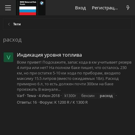
Вход
Регистрация
Теги
расход
Индикация уровня топлива
V
Всем привет! Подскажите, запас хода в км учитывает резерв
4 литра или нет? На полном баке пишет, что осталось 230
км, но при остатке 5-10 км хода по приборам, входило
максиму 15.5 литров (вместо ожидаемых 18л). Расход
примерно 6 л, то есть должен почти 300км на баке
проезжать В мануале...
Varf
Тема
4 Июн 2018
k1300r
бензин
расход
Ответы: 16
Форум:
K 1200 R / К 1300 R