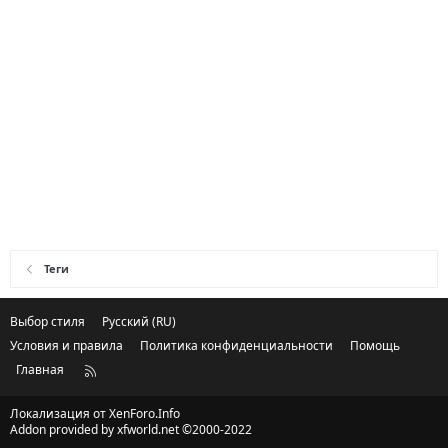
Теги
Выбор стиля
Русский (RU)
Условия и правила
Политика конфиденциальности
Помощь
Главная
R
S
S
Локализация от
XenForo.Info
Addon provided by xfworld.net ©2000-2022