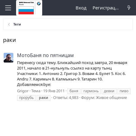
Вход
Регистрация
Теги
раки
МотоБаня по пятницам
Перенесу сюда тему. Ближайший поход завтра, 20 января
2011, начало в 21-нульнуль ссылко на карту тынц
Участники: 1. Антонио 2. Григор 3. Вовам 4. Булет 5. Кос 6.
Andru 7. Каримыч 8. Калмыкыч 9. Татарин 10.
Добавляемся:bye:
Grigor
Тема
19 Янв 2011
баня
гармонь
девки
пиво
Ответы: 4,983
Форум:
Живое общение
прорубь
раки