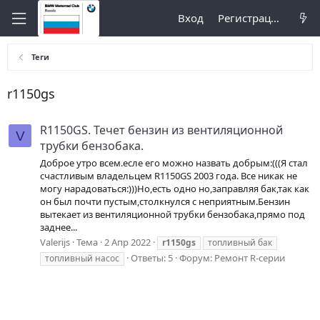
Вход
Регистрация
Теги
r1150gs
R1150GS. Течет бензин из вентиляционной
V
трубки бензобака.
Доброе утро всем.есле его можно назвать добрым:(((Я стал
счастливым владельцем R1150GS 2003 года. Все никак не
могу нарадоваться:)))Но,есть одно но,заправляя бак,так как
он был почти пустым,столкнулся с неприятным.Бензин
вытекает из вентиляционной трубки бензобака,прямо под
заднее...
Valerijs
Тема
2 Апр 2022
r1150gs
топливный бак
Ответы: 5
Форум:
Ремонт R-серии
топливный насос