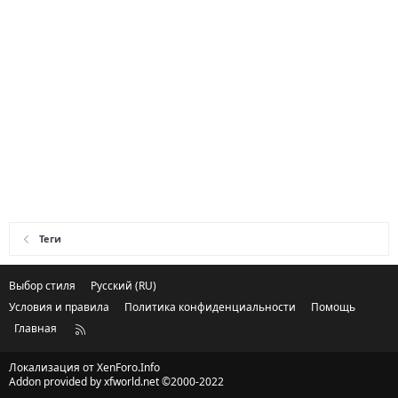
Теги
Выбор стиля
Русский (RU)
Условия и правила
Политика конфиденциальности
Помощь
Главная
R
S
S
Локализация от
XenForo.Info
Addon provided by xfworld.net ©2000-2022