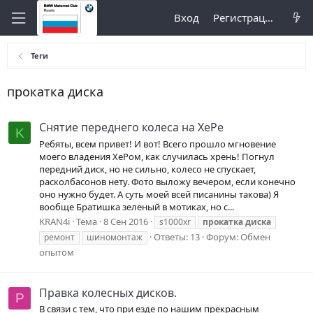
Вход
Регистрация
Теги
прокатка диска
Снятие переднего колеса на ХеРе
K
Ребяты, всем привет! И вот! Всего прошло мгновение
моего владения ХеРом, как случилась хрень! Погнул
передний диск, но не сильно, колесо не спускает,
расколбасонов нету. Фото выложу вечером, если конечно
оно нужно будет. А суть моей всей писанины такова) Я
вообще Братишка зеленый в мотиках, но с...
KRAN4i
Тема
8 Сен 2016
s1000xr
прокатка
диска
Ответы: 13
Форум:
Обмен
ремонт
шиномонтаж
опытом
Правка колесных дисков.
P
В связи с тем, что при езде по нашим прекрасным