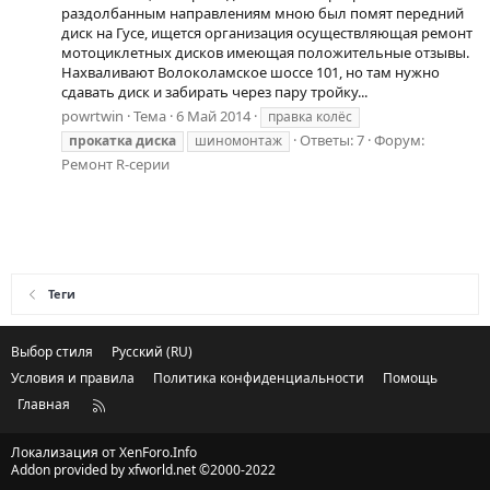
раздолбанным направлениям мною был помят передний
диск на Гусе, ищется организация осуществляющая ремонт
мотоциклетных дисков имеющая положительные отзывы.
Нахваливают Волоколамское шоссе 101, но там нужно
сдавать диск и забирать через пару тройку...
powrtwin
Тема
6 Май 2014
правка колёс
Ответы: 7
Форум:
прокатка
диска
шиномонтаж
Ремонт R-серии
Теги
Выбор стиля
Русский (RU)
Условия и правила
Политика конфиденциальности
Помощь
Главная
R
S
S
Локализация от
XenForo.Info
Addon provided by xfworld.net ©2000-2022