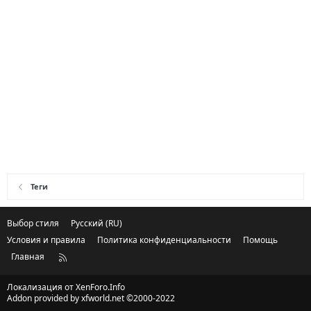
Теги
Выбор стиля
Русский (RU)
Условия и правила
Политика конфиденциальности
Помощь
Главная
R
S
S
Локализация от
XenForo.Info
Addon provided by xfworld.net ©2000-2022