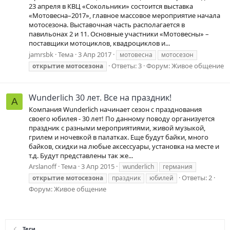
23 апреля в КВЦ «Сокольники» состоится выставка
«Мотовесна–2017», главное массовое мероприятие начала
мотосезона. Выставочная часть располагается в
павильонах 2 и 11. Основные участники «Мотовесны» –
поставщики мотоциклов, квадроциклов и...
jamrsbk
Тема
3 Апр 2017
мотовесна
мотосезон
Ответы: 3
Форум:
Живое общение
открытие
мотосезона
Wunderlich 30 лет. Все на праздник!
A
Компания Wunderlich начинает сезон с празднования
своего юбилея - 30 лет! По данному поводу организуется
праздник с разными мероприятиями, живой музыкой,
грилем и ночевкой в палатках. Еще будут байки, много
байков, скидки на любые аксессуары, установка на месте и
т.д. Будут представлены так же...
Arslanoff
Тема
3 Апр 2015
wunderlich
германия
Ответы: 2
открытие
мотосезона
праздник
юбилей
Форум:
Живое общение
Теги