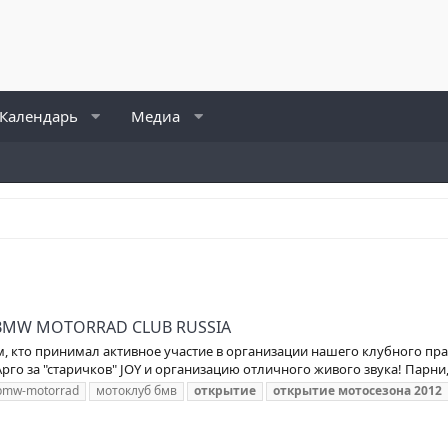
Календарь
Медиа
. BMW MOTORRAD CLUB RUSSIA
м, кто принимал активное участие в организации нашего клубного п
рго за "старичков" JOY и организацию отличного живого звука! Парни, 
bmw-motorrad
мотоклуб бмв
открытие
открытие
мотосезона
2012