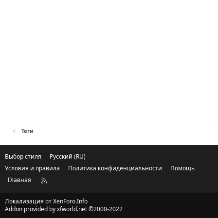
Теги
Выбор стиля
Русский (RU)
Условия и правила
Политика конфиденциальности
Помощь
Главная
R
S
S
Локализация от
XenForo.Info
Addon provided by xfworld.net ©2000-2022